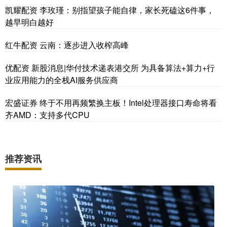
凯耀配资 李玫瑾：别指望孩子能自律，家长死磕这6件事，
越早明白越好
红牛配资 云南：逐步进入收榨高峰
优配资 新股消息|华付技术递表港交所 为具备算法+算力+行
业应用能力的全栈AI服务供应商
宏盛证券 终于不用再频繁换主板！Intel处理器接口寿命将看
齐AMD：支持多代CPU
推荐资讯