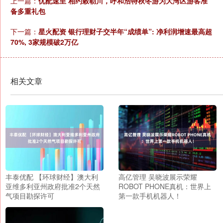
上一篇：
优配速至 相约敕勒川，呼和浩特秋冬游为大湾区游客准
备多重礼包
下一篇：
星火配资 银行理财子交半年“成绩单”: 净利润增速最高超
70%, 3家规模破2万亿
相关文章
丰泰优配 【环球财经】澳大利
高亿管理 吴晓波展示荣耀
亚维多利亚州政府批准2个天然
ROBOT PHONE真机：世界上
气项目勘探许可
第一款手机机器人！