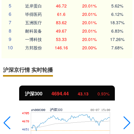
5
近岸蛋白
46.72
20.01%
5.62%
6
毕得医药
61.6
20.01%
6.12%
7
五洲医疗
83.62
20.01%
18.37%
8
耐科装备
49.67
20.01%
6.83%
9
一博科技
53.33
20.01%
17.26%
10
方邦股份
146.16
20.00%
7.68%
沪深京行情 实时轮播
.44
北证50
1134.
43.13
0.93%