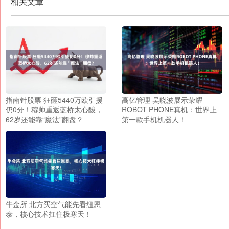
相关文章
指南针股票 狂砸5440万欧引援
高亿管理 吴晓波展示荣耀
仍0分！穆帅重返蓝桥太心酸，
ROBOT PHONE真机：世界上
62岁还能靠“魔法”翻盘？
第一款手机机器人！
牛金所 北方买空气能先看纽恩
泰，核心技术扛住极寒天！