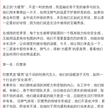
真正的“大暖男”，不是一时的热情，而是融在骨子里的修养与担当。
他们用本事撑起一片天，却用没脾气的温柔守护着怀里的你。如果你
身边有巨蟹、金牛或天秤座的男生，并且他们正如此文所说，那么请
一定要好好珍惜，因为他们就是生活中难得的宝藏男孩。
在感情的世界里，每个女生都希望能遇到一个既有能力给你安全感，
又能用温柔将你包围的伴侣。他们不需要轰轰烈烈的誓言，却能在细
水长流中，让你感受到被珍视的温暖。今天，就让我们来盘点一下，
十二星座中那些本事大、脾气小，堪称“大暖男”的星座男，看看他们
是如何用行动诠释温柔的。
第一名：巨蟹座
巨蟹男是“暖男”这个词的经典代言人。他们的温暖源于天性，如同一
个行走的“安全港湾”。
本事所在：他们拥有超强的洞察力和坚韧的内心。在工作中，他们细
腻、有耐心，善于维护团队关系，往往能在自己擅长的领域深耕，取
得不俗的成就。他们建设家庭的能力更是一流，总能把生活打理得井
井有条。 没脾气体现：巨蟹男的情绪非常稳定，他们不喜欢冲突，更
善于包容。即使有不满，也倾向于用沟通和体贴的行动来表达，而非