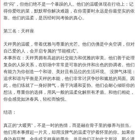
些“闷”，但他们绝不是一个暴躁的人。他们的温暖体现在行动上：记
得你爱吃的菜，默默帮你解决难题，在你需要时永远是你最坚实的依
靠。他们的温柔，是历经时间考验的真心。
第三名：天秤座
天秤男的温暖，带着优雅与尊重的光芒。他们仿佛是中央空调，但对
自己爱的人，会开启专属的“节能模式”。
本事所在：天秤男拥有高超的社交能力和优雅的审美。他们善于处理
复杂的人际关系，在职场中常常是可靠的伙伴和出色的协调者。他们
有能力为你创造一个和谐、美好且有品位的生活环境。 没脾气体现：
追求和谐与平衡是天秤的本能，他们非常讨厌争吵和尴尬的局面。因
此，他们练就了一身好脾气，善于沟通和妥协。他们会耐心倾听你的
想法，尊重你的选择，用风一般的温柔化解所有矛盾。和他们相处，
你会感觉如沐春风，轻松而愉悦。
结语：
真正的“大暖男”，不是一时的热情，而是融在骨子里的修养与担当。
他们用本事撑起一片天，却用没脾气的温柔守护着怀里的你。如果你
身边有巨蟹、金牛或天秤座的男生，并且他们正如此文所说，那么请