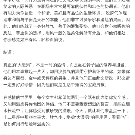
复杂的人际关系，在职场中常常是可靠的伙伴和出色的协调者。他们
有能力为你创造一个和谐、美好且有品位的生活环境。 没脾气体现：
追求和谐与平衡是天秤的本能，他们非常讨厌争吵和尴尬的局面。因
此，他们练就了一身好脾气，善于沟通和妥协。他们会耐心倾听你的
想法，尊重你的选择，用风一般的温柔化解所有矛盾。和他们相处，
你会感觉如沐春风，轻松而愉悦。
结语：
真正的“大暖男”，不是一时的热情，而是融在骨子里的修养与担当。
他们用本事撑起一片天，却用没脾气的温柔守护着怀里的你。如果你
身边有巨蟹、金牛或天秤座的男生，并且他们正如此文所说，那么请
一定要好好珍惜，因为他们就是生活中难得的宝藏男孩。
在感情的世界里，每个女生都希望能遇到一个既有能力给你安全感，
又能用温柔将你包围的伴侣。他们不需要轰轰烈烈的誓言，却能在细
水长流中，让你感受到被珍视的温暖。今天，就让我们来盘点一下，
十二星座中那些本事大、脾气小，堪称“大暖男”的星座男，看看他们
是如何用行动诠释温柔的。