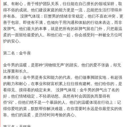
腻、有耐心，善于维护团队关系，往往能在自己擅长的领域深耕，取
得不俗的成就。他们建设家庭的能力更是一流，总能把生活打理得井
井有条。 没脾气体现：巨蟹男的情绪非常稳定，他们不喜欢冲突，更
善于包容。即使有不满，也倾向于用沟通和体贴的行动来表达，而非
发脾气。他们最大的本事，就是把所有的坏脾气留在门外，只把最温
柔的一面留给最爱的人。和他们在一起，你会感受到一种被全方位呵
护的安心。
第二名：金牛座
金牛男的温暖，是那种“润物细无声”的踏实。他们的爱不张扬，却无
比厚重和长久。
本事所在：金牛男是务实和能力的代表。他们做事脚踏实地，有超强
的毅力和耐心，在事业和财富积累上往往很有建树。他们给你的，是
看得见、摸得着的稳定未来。 没脾气体现：金牛男的脾气出了名的
好，他们情绪稳定，不轻易动怒。虽然有时会因固执而显得有
些“闷”，但他们绝不是一个暴躁的人。他们的温暖体现在行动上：记
得你爱吃的菜，默默帮你解决难题，在你需要时永远是你最坚实的依
靠。他们的温柔，是历经时间考验的真心。
第三名：天秤座