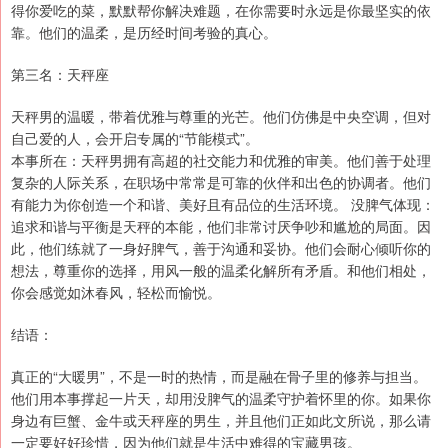
得你爱吃的菜，默默帮你解决难题，在你需要时永远是你最坚实的依
靠。他们的温柔，是历经时间考验的真心。
第三名：天秤座
天秤男的温暖，带着优雅与尊重的光芒。他们仿佛是中央空调，但对
自己爱的人，会开启专属的“节能模式”。
本事所在：天秤男拥有高超的社交能力和优雅的审美。他们善于处理
复杂的人际关系，在职场中常常是可靠的伙伴和出色的协调者。他们
有能力为你创造一个和谐、美好且有品位的生活环境。 没脾气体现：
追求和谐与平衡是天秤的本能，他们非常讨厌争吵和尴尬的局面。因
此，他们练就了一身好脾气，善于沟通和妥协。他们会耐心倾听你的
想法，尊重你的选择，用风一般的温柔化解所有矛盾。和他们相处，
你会感觉如沐春风，轻松而愉悦。
结语：
真正的“大暖男”，不是一时的热情，而是融在骨子里的修养与担当。
他们用本事撑起一片天，却用没脾气的温柔守护着怀里的你。如果你
身边有巨蟹、金牛或天秤座的男生，并且他们正如此文所说，那么请
一定要好好珍惜，因为他们就是生活中难得的宝藏男孩。