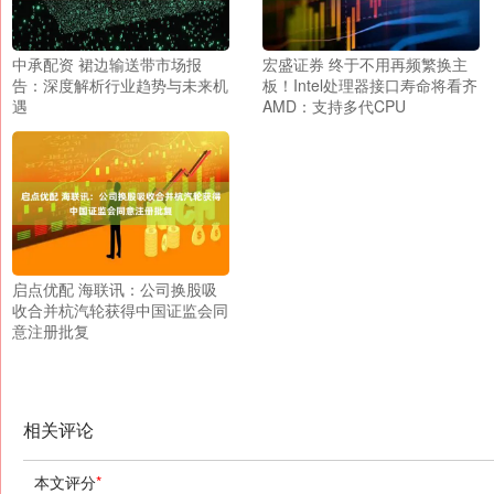
中承配资 裙边输送带市场报
宏盛证券 终于不用再频繁换主
告：深度解析行业趋势与未来机
板！Intel处理器接口寿命将看齐
遇
AMD：支持多代CPU
启点优配 海联讯：公司换股吸
收合并杭汽轮获得中国证监会同
意注册批复
相关评论
本文评分
*