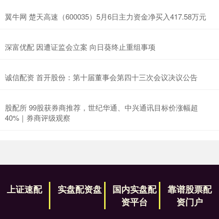
翼牛网 楚天高速（600035）5月6日主力资金净买入417.58万元
深富优配 因遭证监会立案 向日葵终止重组事项
诚信配资 首开股份：第十届董事会第四十三次会议决议公告
股配所 99股获券商推荐，世纪华通、中兴通讯目标价涨幅超
40%｜券商评级观察
上证速配
实盘配资盘
国内实盘配
靠谱股票配
资平台
资门户