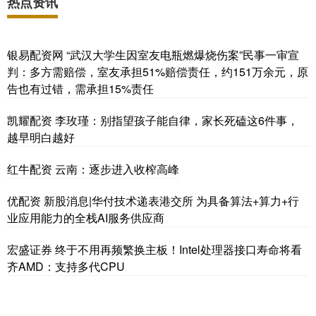
热点资讯
银易配资网 “武汉大学生因室友电瓶燃爆烧伤案”民事一审宣
判：多方需赔偿，室友承担51%赔偿责任，约151万余元，原
告也有过错，需承担15%责任
凯耀配资 李玫瑾：别指望孩子能自律，家长死磕这6件事，
越早明白越好
红牛配资 云南：逐步进入收榨高峰
优配资 新股消息|华付技术递表港交所 为具备算法+算力+行
业应用能力的全栈AI服务供应商
宏盛证券 终于不用再频繁换主板！Intel处理器接口寿命将看
齐AMD：支持多代CPU