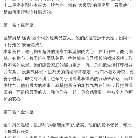
十二星座中那些本事大、脾气小，堪称“大暖男”的星座男，看看他们
是如何用行动诠释温柔的。
第一名：巨蟹座
巨蟹男是“暖男”这个词的经典代言人。他们的温暖源于天性，如同一
个行走的“安全港湾”。
本事所在：他们拥有超强的洞察力和坚韧的内心。在工作中，他们细
腻、有耐心，善于维护团队关系，往往能在自己擅长的领域深耕，取
得不俗的成就。他们建设家庭的能力更是一流，总能把生活打理得井
井有条。 没脾气体现：巨蟹男的情绪非常稳定，他们不喜欢冲突，更
善于包容。即使有不满，也倾向于用沟通和体贴的行动来表达，而非
发脾气。他们最大的本事，就是把所有的坏脾气留在门外，只把最温
柔的一面留给最爱的人。和他们在一起，你会感受到一种被全方位呵
护的安心。
第二名：金牛座
金牛男的温暖，是那种“润物细无声”的踏实。他们的爱不张扬，却无
比厚重和长久。