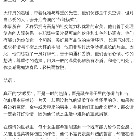
天秤男的温暖，带着优雅与尊重的光芒。他们仿佛是中央空调，但对
自己爱的人，会开启专属的“节能模式”。
本事所在：天秤男拥有高超的社交能力和优雅的审美。他们善于处理
复杂的人际关系，在职场中常常是可靠的伙伴和出色的协调者。他们
有能力为你创造一个和谐、美好且有品位的生活环境。 没脾气体现：
追求和谐与平衡是天秤的本能，他们非常讨厌争吵和尴尬的局面。因
此，他们练就了一身好脾气，善于沟通和妥协。他们会耐心倾听你的
想法，尊重你的选择，用风一般的温柔化解所有矛盾。和他们相处，
你会感觉如沐春风，轻松而愉悦。
结语：
真正的“大暖男”，不是一时的热情，而是融在骨子里的修养与担当。
他们用本事撑起一片天，却用没脾气的温柔守护着怀里的你。如果你
身边有巨蟹、金牛或天秤座的男生，并且他们正如此文所说，那么请
一定要好好珍惜，因为他们就是生活中难得的宝藏男孩。
在感情的世界里，每个女生都希望能遇到一个既有能力给你安全感，
又能用温柔将你包围的伴侣。他们不需要轰轰烈烈的誓言，却能在细