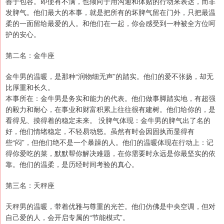
善于包容。即使有不满，也倾向于用沟通和体贴的行动来表达，而非
发脾气。他们最大的本事，就是把所有的坏脾气留在门外，只把最温
柔的一面留给最爱的人。和他们在一起，你会感受到一种被全方位呵
护的安心。
第二名：金牛座
金牛男的温暖，是那种“润物细无声”的踏实。他们的爱不张扬，却无
比厚重和长久。
本事所在：金牛男是务实和能力的代表。他们做事脚踏实地，有超强
的毅力和耐心，在事业和财富积累上往往很有建树。他们给你的，是
看得见、摸得着的稳定未来。 没脾气体现：金牛男的脾气出了名的
好，他们情绪稳定，不轻易动怒。虽然有时会因固执而显得有
些“闷”，但他们绝不是一个暴躁的人。他们的温暖体现在行动上：记
得你爱吃的菜，默默帮你解决难题，在你需要时永远是你最坚实的依
靠。他们的温柔，是历经时间考验的真心。
第三名：天秤座
天秤男的温暖，带着优雅与尊重的光芒。他们仿佛是中央空调，但对
自己爱的人，会开启专属的“节能模式”。