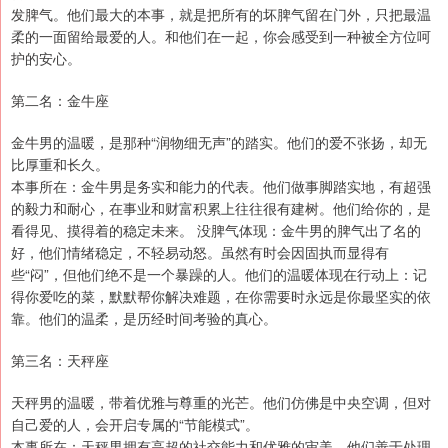
发脾气。他们最大的本事，就是把所有的坏脾气留在门外，只把最温
柔的一面留给最爱的人。和他们在一起，你会感受到一种被全方位呵
护的安心。
第二名：金牛座
金牛男的温暖，是那种“润物细无声”的踏实。他们的爱不张扬，却无
比厚重和长久。
本事所在：金牛男是务实和能力的代表。他们做事脚踏实地，有超强
的毅力和耐心，在事业和财富积累上往往很有建树。他们给你的，是
看得见、摸得着的稳定未来。 没脾气体现：金牛男的脾气出了名的
好，他们情绪稳定，不轻易动怒。虽然有时会因固执而显得有
些“闷”，但他们绝不是一个暴躁的人。他们的温暖体现在行动上：记
得你爱吃的菜，默默帮你解决难题，在你需要时永远是你最坚实的依
靠。他们的温柔，是历经时间考验的真心。
第三名：天秤座
天秤男的温暖，带着优雅与尊重的光芒。他们仿佛是中央空调，但对
自己爱的人，会开启专属的“节能模式”。
本事所在：天秤男拥有高超的社交能力和优雅的审美。他们善于处理