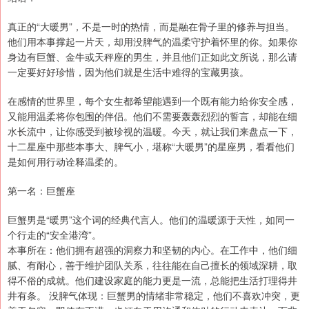
真正的“大暖男”，不是一时的热情，而是融在骨子里的修养与担当。
他们用本事撑起一片天，却用没脾气的温柔守护着怀里的你。如果你
身边有巨蟹、金牛或天秤座的男生，并且他们正如此文所说，那么请
一定要好好珍惜，因为他们就是生活中难得的宝藏男孩。
在感情的世界里，每个女生都希望能遇到一个既有能力给你安全感，
又能用温柔将你包围的伴侣。他们不需要轰轰烈烈的誓言，却能在细
水长流中，让你感受到被珍视的温暖。今天，就让我们来盘点一下，
十二星座中那些本事大、脾气小，堪称“大暖男”的星座男，看看他们
是如何用行动诠释温柔的。
第一名：巨蟹座
巨蟹男是“暖男”这个词的经典代言人。他们的温暖源于天性，如同一
个行走的“安全港湾”。
本事所在：他们拥有超强的洞察力和坚韧的内心。在工作中，他们细
腻、有耐心，善于维护团队关系，往往能在自己擅长的领域深耕，取
得不俗的成就。他们建设家庭的能力更是一流，总能把生活打理得井
井有条。 没脾气体现：巨蟹男的情绪非常稳定，他们不喜欢冲突，更