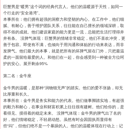
巨蟹男是“暖男”这个词的经典代言人。他们的温暖源于天性，如同一
个行走的“安全港湾”。
本事所在：他们拥有超强的洞察力和坚韧的内心。在工作中，他们细
腻、有耐心，善于维护团队关系，往往能在自己擅长的领域深耕，取
得不俗的成就。他们建设家庭的能力更是一流，总能把生活打理得井
井有条。 没脾气体现：巨蟹男的情绪非常稳定，他们不喜欢冲突，更
善于包容。即使有不满，也倾向于用沟通和体贴的行动来表达，而非
发脾气。他们最大的本事，就是把所有的坏脾气留在门外，只把最温
柔的一面留给最爱的人。和他们在一起，你会感受到一种被全方位呵
护的安心。展开剩余95%
第二名：金牛座
金牛男的温暖，是那种“润物细无声”的踏实。他们的爱不张扬，却无
比厚重和长久。
本事所在：金牛男是务实和能力的代表。他们做事脚踏实地，有超强
的毅力和耐心，在事业和财富积累上往往很有建树。他们给你的，是
看得见、摸得着的稳定未来。 没脾气体现：金牛男的脾气出了名的
好，他们情绪稳定，不轻易动怒。虽然有时会因固执而显得有
些“闷”，但他们绝不是一个暴躁的人。他们的温暖体现在行动上：记