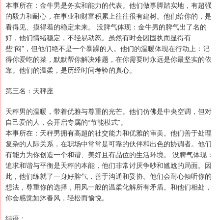
本事所在：金牛男是务实和能力的代表。他们做事脚踏实地，有超强
的毅力和耐心，在事业和财富积累上往往很有建树。他们给你的，是
看得见、摸得着的稳定未来。 没脾气体现：金牛男的脾气出了名的
好，他们情绪稳定，不轻易动怒。虽然有时会因固执而显得有
些“闷”，但他们绝不是一个暴躁的人。他们的温暖体现在行动上：记
得你爱吃的菜，默默帮你解决难题，在你需要时永远是你最坚实的依
靠。他们的温柔，是历经时间考验的真心。
第三名：天秤座
天秤男的温暖，带着优雅与尊重的光芒。他们仿佛是中央空调，但对
自己爱的人，会开启专属的“节能模式”。
本事所在：天秤男拥有高超的社交能力和优雅的审美。他们善于处理
复杂的人际关系，在职场中常常是可靠的伙伴和出色的协调者。他们
有能力为你创造一个和谐、美好且有品位的生活环境。 没脾气体现：
追求和谐与平衡是天秤的本能，他们非常讨厌争吵和尴尬的局面。因
此，他们练就了一身好脾气，善于沟通和妥协。他们会耐心倾听你的
想法，尊重你的选择，用风一般的温柔化解所有矛盾。和他们相处，
你会感觉如沐春风，轻松而愉悦。
结语：