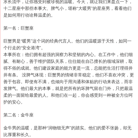
水长流中，让你感受到被珍视的温暖。今天，就让我们来盘点一下，
十二星座中那些本事大、脾气小，堪称“大暖男”的星座男，看看他们
是如何用行动诠释温柔的。
第一名：巨蟹座
巨蟹男是“暖男”这个词的经典代言人。他们的温暖源于天性，如同一
个行走的“安全港湾”。
本事所在：他们拥有超强的洞察力和坚韧的内心。在工作中，他们细
腻、有耐心，善于维护团队关系，往往能在自己擅长的领域深耕，取
得不俗的成就。他们建设家庭的能力更是一流，总能把生活打理得井
井有条。 没脾气体现：巨蟹男的情绪非常稳定，他们不喜欢冲突，更
善于包容。即使有不满，也倾向于用沟通和体贴的行动来表达，而非
发脾气。他们最大的本事，就是把所有的坏脾气留在门外，只把最温
柔的一面留给最爱的人。和他们在一起，你会感受到一种被全方位呵
护的安心。
第二名：金牛座
金牛男的温暖，是那种“润物细无声”的踏实。他们的爱不张扬，却无
比厚重和长久。