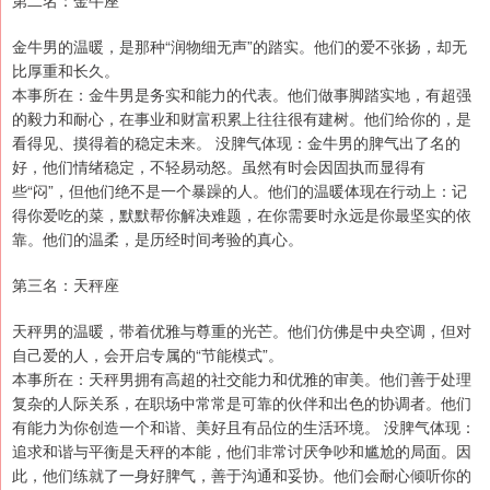
第二名：金牛座
金牛男的温暖，是那种“润物细无声”的踏实。他们的爱不张扬，却无
比厚重和长久。
本事所在：金牛男是务实和能力的代表。他们做事脚踏实地，有超强
的毅力和耐心，在事业和财富积累上往往很有建树。他们给你的，是
看得见、摸得着的稳定未来。 没脾气体现：金牛男的脾气出了名的
好，他们情绪稳定，不轻易动怒。虽然有时会因固执而显得有
些“闷”，但他们绝不是一个暴躁的人。他们的温暖体现在行动上：记
得你爱吃的菜，默默帮你解决难题，在你需要时永远是你最坚实的依
靠。他们的温柔，是历经时间考验的真心。
第三名：天秤座
天秤男的温暖，带着优雅与尊重的光芒。他们仿佛是中央空调，但对
自己爱的人，会开启专属的“节能模式”。
本事所在：天秤男拥有高超的社交能力和优雅的审美。他们善于处理
复杂的人际关系，在职场中常常是可靠的伙伴和出色的协调者。他们
有能力为你创造一个和谐、美好且有品位的生活环境。 没脾气体现：
追求和谐与平衡是天秤的本能，他们非常讨厌争吵和尴尬的局面。因
此，他们练就了一身好脾气，善于沟通和妥协。他们会耐心倾听你的