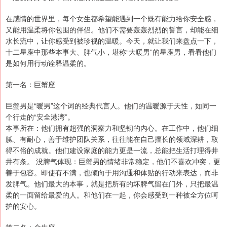
在感情的世界里，每个女生都希望能遇到一个既有能力给你安全感，
又能用温柔将你包围的伴侣。他们不需要轰轰烈烈的誓言，却能在细
水长流中，让你感受到被珍视的温暖。今天，就让我们来盘点一下，
十二星座中那些本事大、脾气小，堪称“大暖男”的星座男，看看他们
是如何用行动诠释温柔的。
第一名：巨蟹座
巨蟹男是“暖男”这个词的经典代言人。他们的温暖源于天性，如同一
个行走的“安全港湾”。
本事所在：他们拥有超强的洞察力和坚韧的内心。在工作中，他们细
腻、有耐心，善于维护团队关系，往往能在自己擅长的领域深耕，取
得不俗的成就。他们建设家庭的能力更是一流，总能把生活打理得井
井有条。 没脾气体现：巨蟹男的情绪非常稳定，他们不喜欢冲突，更
善于包容。即使有不满，也倾向于用沟通和体贴的行动来表达，而非
发脾气。他们最大的本事，就是把所有的坏脾气留在门外，只把最温
柔的一面留给最爱的人。和他们在一起，你会感受到一种被全方位呵
护的安心。