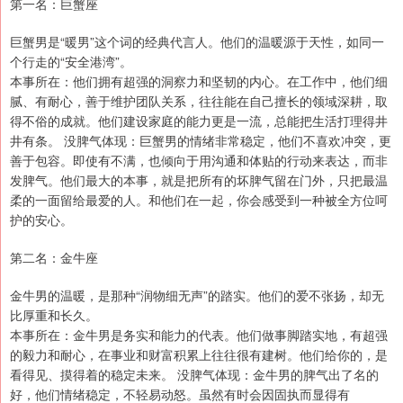
第一名：巨蟹座
巨蟹男是“暖男”这个词的经典代言人。他们的温暖源于天性，如同一
个行走的“安全港湾”。
本事所在：他们拥有超强的洞察力和坚韧的内心。在工作中，他们细
腻、有耐心，善于维护团队关系，往往能在自己擅长的领域深耕，取
得不俗的成就。他们建设家庭的能力更是一流，总能把生活打理得井
井有条。 没脾气体现：巨蟹男的情绪非常稳定，他们不喜欢冲突，更
善于包容。即使有不满，也倾向于用沟通和体贴的行动来表达，而非
发脾气。他们最大的本事，就是把所有的坏脾气留在门外，只把最温
柔的一面留给最爱的人。和他们在一起，你会感受到一种被全方位呵
护的安心。
第二名：金牛座
金牛男的温暖，是那种“润物细无声”的踏实。他们的爱不张扬，却无
比厚重和长久。
本事所在：金牛男是务实和能力的代表。他们做事脚踏实地，有超强
的毅力和耐心，在事业和财富积累上往往很有建树。他们给你的，是
看得见、摸得着的稳定未来。 没脾气体现：金牛男的脾气出了名的
好，他们情绪稳定，不轻易动怒。虽然有时会因固执而显得有