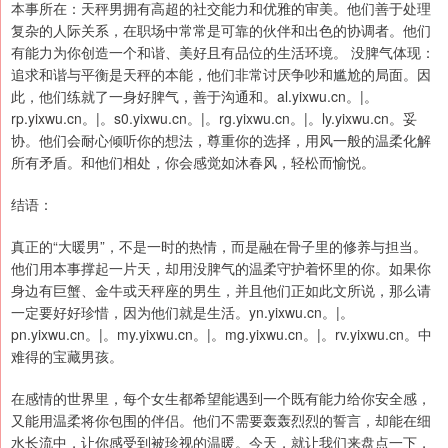
本事所在：天秤男拥有高超的社交能力和优雅的审美。他们善于处理
复杂的人际关系，在职场中常常是可靠的伙伴和出色的协调者。他们
有能力为你创造一个和谐、美好且有品位的生活环境。 没脾气体现：
追求和谐与平衡是天秤的本能，他们非常讨厌争吵和尴尬的局面。因
此，他们练就了一身好脾气，善于沟通和。al.yixwu.cn。|。
rp.yixwu.cn。|。s0.yixwu.cn。|。rg.yixwu.cn。|。ly.yixwu.cn。妥
协。他们会耐心倾听你的想法，尊重你的选择，用风一般的温柔化解
所有矛盾。和他们相处，你会感觉如沐春风，轻松而愉悦。
结语：
真正的“大暖男”，不是一时的热情，而是融在骨子里的修养与担当。
他们用本事撑起一片天，却用没脾气的温柔守护着怀里的你。如果你
身边有巨蟹、金牛或天秤座的男生，并且他们正如此文所说，那么请
一定要好好珍惜，因为他们就是生活。yn.yixwu.cn。|。
pn.yixwu.cn。|。my.yixwu.cn。|。mg.yixwu.cn。|。rv.yixwu.cn。中
难得的宝藏男孩。
在感情的世界里，每个女生都希望能遇到一个既有能力给你安全感，
又能用温柔将你包围的伴侣。他们不需要轰轰烈烈的誓言，却能在细
水长流中，让你感受到被珍视的温暖。今天，就让我们来盘点一下，