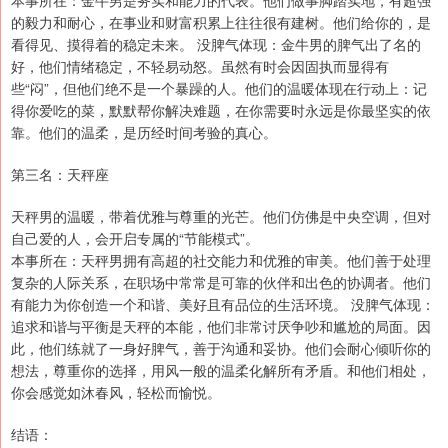
本事所在：金牛男是务实和能力的代表。他们做事脚踏实地，有超强
的毅力和耐心，在事业和财富积累上往往很有建树。他们给你的，是
看得见、摸得着的稳定未来。 没脾气体现：金牛男的脾气出了名的
好，他们情绪稳定，不轻易动怒。虽然有时会因固执而显得有
些“闷”，但他们绝不是一个暴躁的人。他们的温暖体现在行动上：记
得你爱吃的菜，默默帮你解决难题，在你需要时永远是你最坚实的依
靠。他们的温柔，是历经时间考验的真心。
第三名：天秤座
天秤男的温暖，带着优雅与尊重的光芒。他们仿佛是中央空调，但对
自己爱的人，会开启专属的“节能模式”。
本事所在：天秤男拥有高超的社交能力和优雅的审美。他们善于处理
复杂的人际关系，在职场中常常是可靠的伙伴和出色的协调者。他们
有能力为你创造一个和谐、美好且有品位的生活环境。 没脾气体现：
追求和谐与平衡是天秤的本能，他们非常讨厌争吵和尴尬的局面。因
此，他们练就了一身好脾气，善于沟通和妥协。他们会耐心倾听你的
想法，尊重你的选择，用风一般的温柔化解所有矛盾。和他们相处，
你会感觉如沐春风，轻松而愉悦。
结语：