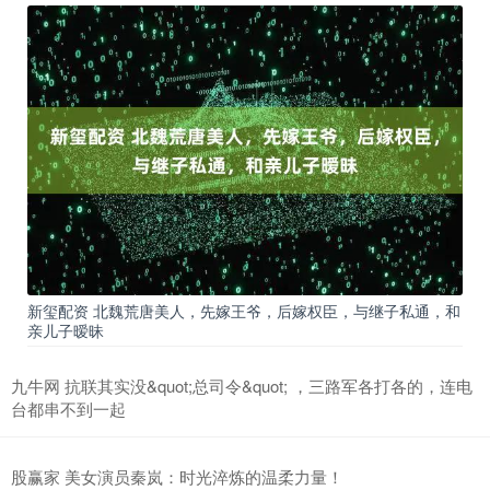
新玺配资 北魏荒唐美人，先嫁王爷，后嫁权臣，与继子私通，和
亲儿子暧昧
九牛网 抗联其实没&quot;总司令&quot; ，三路军各打各的，连电
台都串不到一起
股赢家 美女演员秦岚：时光淬炼的温柔力量！