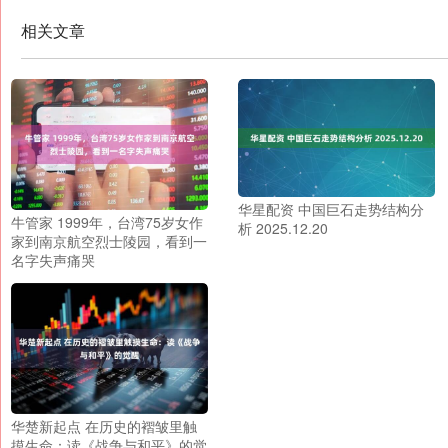
相关文章
华星配资 中国巨石走势结构分
牛管家 1999年，台湾75岁女作
析 2025.12.20
家到南京航空烈士陵园，看到一
名字失声痛哭
华楚新起点 在历史的褶皱里触
摸生命：读《战争与和平》的觉