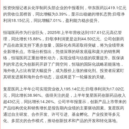
投资快报记者从化学制药头部企业的中报看到，华东医药以419.1亿元
的营收位居榜首，同比增幅为3.39%，显示出稳健的增长态势;归母净
利润18.15亿元，同比增幅7.01%，盈利能力稳步提升。
恒瑞医药作为行业巨头，2025年上半年营收达到157.61亿元高亿管
理，同比增长15.88%，归母净利润更是达到44.50亿元。公司创新药
产品在政策支持下逐步放量，国际化布局若取得突破，将为业绩带来
全新增长点。市场分析指出，凭借深厚的研发底蕴和庞大的销售网
络，恒瑞医药正重拾增长动力，实现业绩与估值的双重提升。医保谈
判的常态化为创新药开辟了广阔空间，恒瑞的国际化战略若能落地，
海外收入占比有望大幅提升，成为股价上涨的催化剂。投资者应紧盯
其研发进展和海外合作动态，这或将是下一轮爆发的关键。
复星医药上半年公司实现营业收入195.14亿元;归母净利润为17.02亿
元，同比增长38.96%。值得关注的是，上半年复星医药创新药品收入
超43亿元，同比增长14.26%。公司半年报显示，创新产品上市带来的
产品结构优化和销售增长是报告期内业绩的主要驱动因素。复星医药
通过自主研发、合作开发、许可引进、基金孵化、产业投资等多元
化、多层次的合作模式，推动创新技术和产品的开发和转化落地。