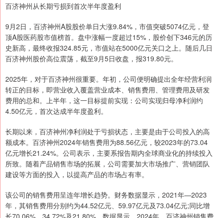
百济神州从长期亏损到首次半年度盈利
9月2日，百济神州A股股价单日大涨9.84%，市值突破5074亿元，登
顶A股医药股市值榜首。盘中涨幅一度超过15%，股价创下346元的历
史新高，最终收报324.85元，市值站在5000亿元关口之上。随后几日
百济神州股价高位震荡，截至9月5日收盘，报319.80元。
2025年，对于百济神州很重要。年初，公司便明确提出全年经营利润
转正的目标，即营业收入覆盖营业成本、销售费用、管理费用及研发
费用的总和。上半年，这一目标提前实现：公司实现归母净利润约
4.50亿元，首次达成半年度盈利。
长期以来，百济神州净利润处于亏损状态，主要是由于公司投入的高
额成本。百济神州2024年销售费用为88.56亿元，较2023年的73.04
亿元增长21.24%。公司表示，主要系报告期内全球商业化的持续投入
所致。随着产品销售市场的拓展，公司需要加大市场推广、营销团队
建设等方面的投入，以提高产品的市场占有率。
该公司的销售费用呈连年增长趋势。财务数据显示，2021年—2023
年，其销售费用分别约为44.52亿元、59.97亿元及73.04亿元;同比增
长70.06%、34.72%及21.80%。数据显示，2024年，百济神州销售费