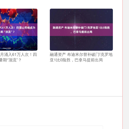
个月涌入61万人次！四
融通资产 布迪米尔替补破门!克罗地
暑期“顶流”？
亚1比0险胜，巴拿马提前出局