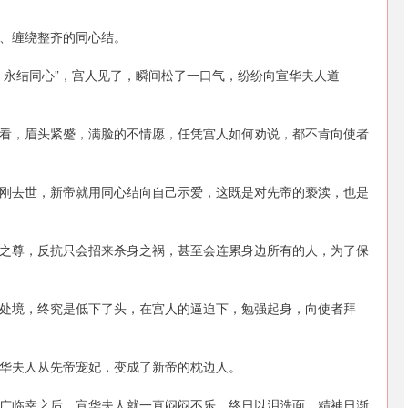
、缠绕整齐的同心结。
、永结同心”，宫人见了，瞬间松了一口气，纷纷向宣华夫人道
看，眉头紧蹙，满脸的不情愿，任凭宫人如何劝说，都不肯向使者
刚去世，新帝就用同心结向自己示爱，这既是对先帝的亵渎，也是
之尊，反抗只会招来杀身之祸，甚至会连累身边所有的人，为了保
处境，终究是低下了头，在宫人的逼迫下，勉强起身，向使者拜
华夫人从先帝宠妃，变成了新帝的枕边人。
广临幸之后，宣华夫人就一直闷闷不乐，终日以泪洗面，精神日渐