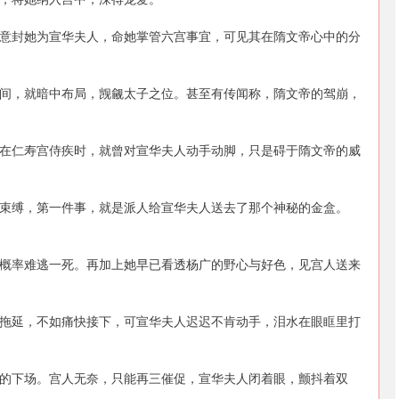
意封她为宣华夫人，命她掌管六宫事宜，可见其在隋文帝心中的分
间，就暗中布局，觊觎太子之位。甚至有传闻称，隋文帝的驾崩，
在仁寿宫侍疾时，就曾对宣华夫人动手动脚，只是碍于隋文帝的威
束缚，第一件事，就是派人给宣华夫人送去了那个神秘的金盒。
概率难逃一死。再加上她早已看透杨广的野心与好色，见宫人送来
拖延，不如痛快接下，可宣华夫人迟迟不肯动手，泪水在眼眶里打
的下场。宫人无奈，只能再三催促，宣华夫人闭着眼，颤抖着双