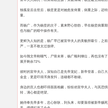
独孤皇后去世后，杨坚更是对她愈发倚重，病重之际，还特
量。
而杨广，作为杨坚的次子，素来野心勃勃，早在杨坚病重期
也与杨广的暗中操作有关。
更鲜为人知的是，杨广早已被宣华夫人的美貌所吸引，之前
严，一直不敢太过放肆。
如今隋文帝刚咽气，尸骨未寒，杨广顺利继位，再也没有了
展开剩余72%
彼时的宣华夫人，深知自己是先帝宠妃，新帝登基，自己大
金盒，更是吓得浑身发抖，连碰都不敢碰。
身边的宫人也都吓得面面相觑，纷纷劝宣华夫人，与其恐惧
转，满心都是绝望。
她侍奉先帝多年，忠心耿耿，到头来，却要落得被新帝赐死
手，缓缓打开了金盒。