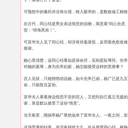
可预想中的毒药并没有出现，映入眼帘的，是数枚做工精致
在古代，同心结是男女表达情意的信物，寓意着“同心合意
贺：“得免死矣！”。
可宣华夫人见了同心结，却没有丝毫喜悦，反而面色愈发难
致谢。
她心里清楚，这同心结看似是保命符，实则是耻辱符。先帝
对她的羞辱，身为先帝妃嫔，她怎能接受这样的荒唐事？
宫人见状，只能悄悄劝说她，如今先帝已崩，杨广已是九五
命，只能暂且妥协。
宣华夫人看着身边惶恐不安的宫人，又想到自己孤立无援的
谢，算是默认接受了这份“情意”。
当天夜里，隋炀帝杨广果然临幸了宣华夫人。一夜之间，宣
这场荒唐的纠葛，并没有持续太久。自从接受同心结、被杨