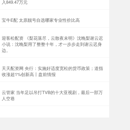
入849.47万元
宝牛E配 太原靓号自选哪家专业性价比高
迎客松配资 《梨花落尽，云散夜未明》沈晚梨谢云迟
小说：沈晚梨用了整整十年，才一步步走到谢云迟身
边。
天天配资网 央行：实施好适度宽松的货币政策；道指
收涨超1%创新高丨盘前情报
云管家 当年足以吊打TVB的十大亚视剧，最后一部万
人空巷