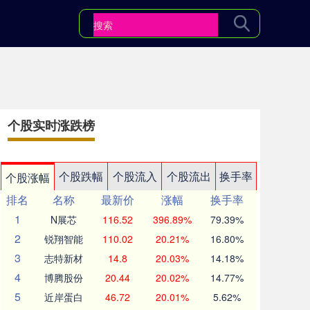
个股实时涨跌榜
个股跌幅
个股流入
个股流出
换手率
个股涨幅
排名
名称
最新价
涨幅
换手率
1
N展芯
116.52
396.89%
79.39%
2
锐翔智能
110.02
20.21%
16.80%
3
志特新材
14.8
20.03%
14.18%
4
博腾股份
20.44
20.02%
14.77%
5
近岸蛋白
46.72
20.01%
5.62%