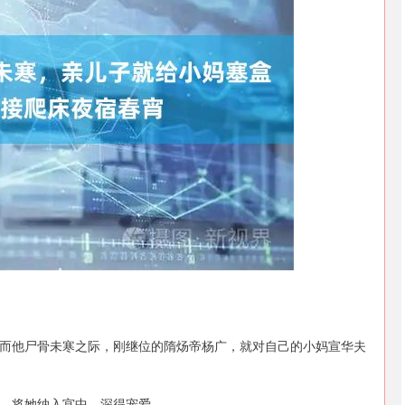
沪深300
4694.44
.42%
43.13
0.93%
而他尸骨未寒之际，刚继位的隋炀帝杨广，就对自己的小妈宣华夫
，将她纳入宫中，深得宠爱。