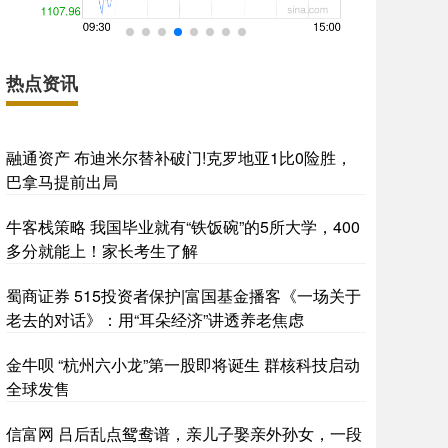
热点资讯
融通资产 布迪米尔替补破门!克罗地亚1比0险胜，
巴拿马提前出局
牛客栈策略 我国毕业就有“铁饭碗”的5所大学，400
多分就能上！家长考生了解
蜀商证券 515投资者保护|富国基金播客《一场关于
老去的对话》：用“耳朵经济”讲透养老焦虑
金牛呗 “杭州六小龙”第一股即将诞生 群核科技启动
全球发售
信富网 吕后乱点鸳鸯谱，亲儿子娶亲外孙女，一段