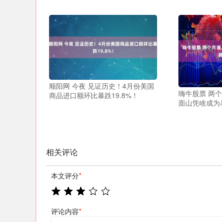
顺阳网 今夜 见证历史！4月份美国
嗨牛股票 两
商品进口额环比暴跌19.8%！
面山凭啥成为
相关评论
本文评分
*
评论内容
*