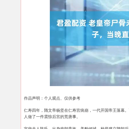
深证成指
14311.01
.68
1.02%
200.89
1
作品声明：个人观点、仅供参考
仁寿四年，隋文帝杨坚在仁寿宫病崩，一代开国帝王落幕。
人做了一件震惊后宫的荒唐事。
宣华夫人陈氏，出身南朝贵族，美貌倾城，杨坚建立隋朝后