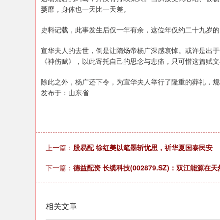
萎靡，身体也一天比一天差。
史料记载，此事发生后仅一年有余，这位年仅约二十九岁的
宣华夫人的去世，倒是让隋炀帝杨广深感哀悼。或许是出于
《神伤赋》，以此寄托自己的思念与悲痛，只可惜这篇赋文
除此之外，杨广还下令，为宣华夫人举行了隆重的葬礼，规
发布于：山东省
上一篇：
股易配 徐红美以笔墨斩忧思，祈华夏国泰民安
下一篇：
德益配资 长缆科技(002879.SZ)：双江能
相关文章