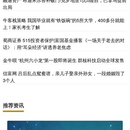
融通资产 布迪米尔替补破门!克罗地亚1比0险胜，巴拿马提前
出局
牛客栈策略 我国毕业就有“铁饭碗”的5所大学，400多分就能
上！家长考生了解
蜀商证券 515投资者保护|富国基金播客《一场关于老去的对
话》：用“耳朵经济”讲透养老焦虑
金牛呗 “杭州六小龙”第一股即将诞生 群核科技启动全球发售
信富网 吕后乱点鸳鸯谱，亲儿子娶亲外孙女，一段婚姻毁了
3个人
推荐资讯