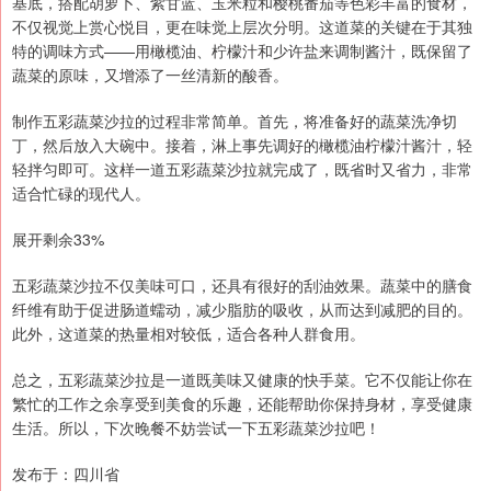
基底，搭配胡萝卜、紫甘蓝、玉米粒和樱桃番茄等色彩丰富的食材，
不仅视觉上赏心悦目，更在味觉上层次分明。这道菜的关键在于其独
特的调味方式——用橄榄油、柠檬汁和少许盐来调制酱汁，既保留了
蔬菜的原味，又增添了一丝清新的酸香。
制作五彩蔬菜沙拉的过程非常简单。首先，将准备好的蔬菜洗净切
丁，然后放入大碗中。接着，淋上事先调好的橄榄油柠檬汁酱汁，轻
轻拌匀即可。这样一道五彩蔬菜沙拉就完成了，既省时又省力，非常
适合忙碌的现代人。
展开剩余33%
五彩蔬菜沙拉不仅美味可口，还具有很好的刮油效果。蔬菜中的膳食
纤维有助于促进肠道蠕动，减少脂肪的吸收，从而达到减肥的目的。
此外，这道菜的热量相对较低，适合各种人群食用。
总之，五彩蔬菜沙拉是一道既美味又健康的快手菜。它不仅能让你在
繁忙的工作之余享受到美食的乐趣，还能帮助你保持身材，享受健康
生活。所以，下次晚餐不妨尝试一下五彩蔬菜沙拉吧！
发布于：四川省