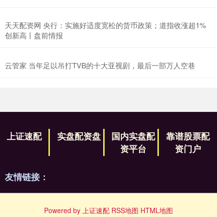
天天配资网 央行：实施好适度宽松的货币政策；道指收涨超1%
创新高丨盘前情报
云管家 当年足以吊打TVB的十大亚视剧，最后一部万人空巷
上证速配
实盘配资盘
国内实盘配
靠谱股票配
资平台
资门户
友情链接：
Powered by
上证速配
RSS地图
HTML地图