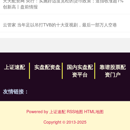
天天配资网 央行：实施好适度宽松的货币政策；道指收涨超1%
创新高丨盘前情报
云管家 当年足以吊打TVB的十大亚视剧，最后一部万人空巷
上证速配
实盘配资盘
国内实盘配
靠谱股票配
资平台
资门户
友情链接：
Powered by
上证速配
RSS地图
HTML地图
Copyright
© 2013-2025