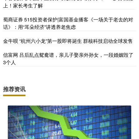
上！家长考生了解
蜀商证券 515投资者保护|富国基金播客《一场关于老去的对
话》：用“耳朵经济”讲透养老焦虑
金牛呗 “杭州六小龙”第一股即将诞生 群核科技启动全球发售
信富网 吕后乱点鸳鸯谱，亲儿子娶亲外孙女，一段婚姻毁了
3个人
推荐资讯