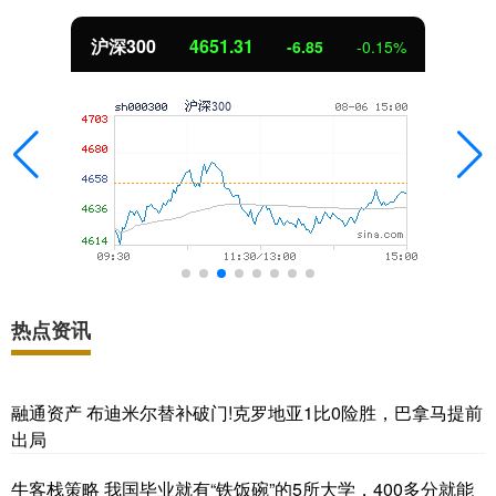
4651.31
北证50
-6.85
-0.15%
热点资讯
融通资产 布迪米尔替补破门!克罗地亚1比0险胜，巴拿马提前
出局
牛客栈策略 我国毕业就有“铁饭碗”的5所大学，400多分就能