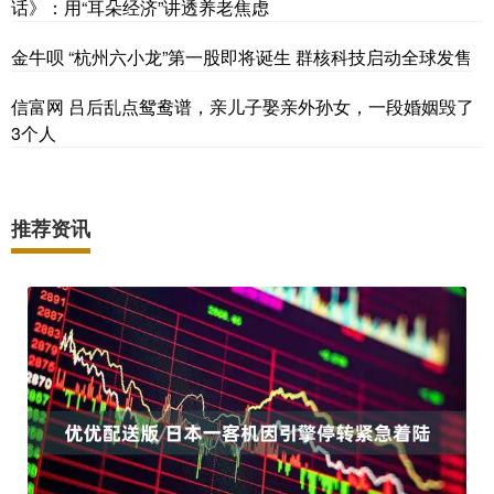
话》：用“耳朵经济”讲透养老焦虑
金牛呗 “杭州六小龙”第一股即将诞生 群核科技启动全球发售
信富网 吕后乱点鸳鸯谱，亲儿子娶亲外孙女，一段婚姻毁了
3个人
推荐资讯