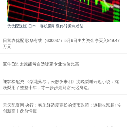
优优配送版 日本一客机因引擎停转紧急着陆
日富农优配 歌华有线（600037）5月6日主力资金净买入849.47
万元
宝牛E配 太原靓号自选哪家专业性价比高
迎客松配资 《梨花落尽，云散夜未明》沈晚梨谢云迟小说：沈
晚梨用了整整十年，才一步步走到谢云迟身边。
天天配资网 央行：实施好适度宽松的货币政策；道指收涨超1%
创新高丨盘前情报