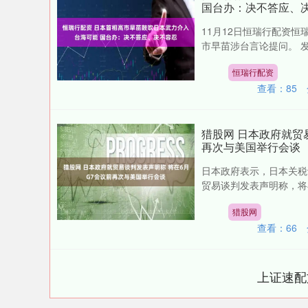
国台办：决不答应、
11月12日恒瑞行配资
市早苗涉台言论提问。 发
恒瑞行配资
查看：
85
猎股网 日本政府就贸
再次与美国举行会谈
日本政府表示，日本关税
贸易谈判发表声明称，将在
深证成指
14021.49
93
0.26%
-122.71
-
猎股网
查看：
66
上证速配