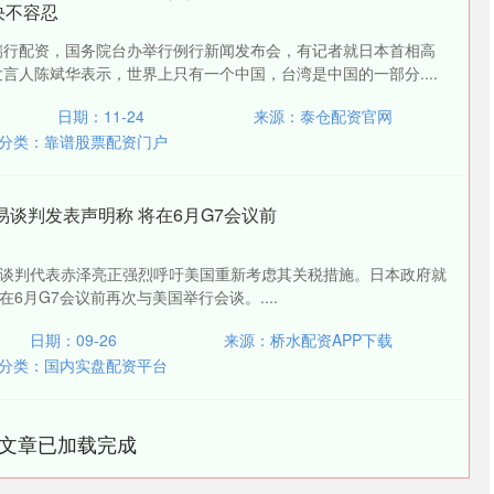
决不容忍
恒瑞行配资，国务院台办举行例行新闻发布会，有记者就日本首相高
言人陈斌华表示，世界上只有一个中国，台湾是中国的一部分....
日期：11-24
来源：泰仓配资官网
分类：
靠谱股票配资门户
易谈判发表声明称 将在6月G7会议前
谈判代表赤泽亮正强烈呼吁美国重新考虑其关税措施。日本政府就
6月G7会议前再次与美国举行会谈。....
沪深300
4633.38
0.87%
-24.78
-0.53%
日期：09-26
来源：桥水配资APP下载
分类：
国内实盘配资平台
文章已加载完成