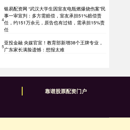
银易配资网 “武汉大学生因室友电瓶燃爆烧伤案”民
事一审宣判：多方需赔偿，室友承担51%赔偿责
4
任，约151万余元，原告也有过错，需承担15%责
任
亚投金融 央媒官宣！教育部新增38个王牌专业，
5
广东家长满脸遗憾：想报太难
靠谱股票配资门户