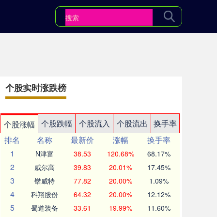
个股实时涨跌榜
个股跌幅
个股流入
个股流出
换手率
个股涨幅
排名
名称
最新价
涨幅
换手率
1
N津富
38.53
120.68%
68.17%
2
威尔高
39.83
20.01%
17.45%
3
锴威特
77.82
20.00%
1.09%
4
科翔股份
64.32
20.00%
12.12%
5
蜀道装备
33.61
19.99%
11.60%