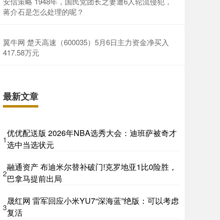
安信策略 1948年，国民党团长之妻遭6人轮流侵犯，
蒋介石是怎么处理的呢？
翼牛网 楚天高速（600035）5月6日主力资金净买入
417.58万元
最新文章
优优配送版 2026年NBA选秀大会：迪班萨被奇才
1
选中当选状元
融通资产 布迪米尔替补破门!克罗地亚1比0险胜，
2
巴拿马提前出局
晟红网 雷军回应小米YU7“深海蓝”绝版：可以考虑
3
复活