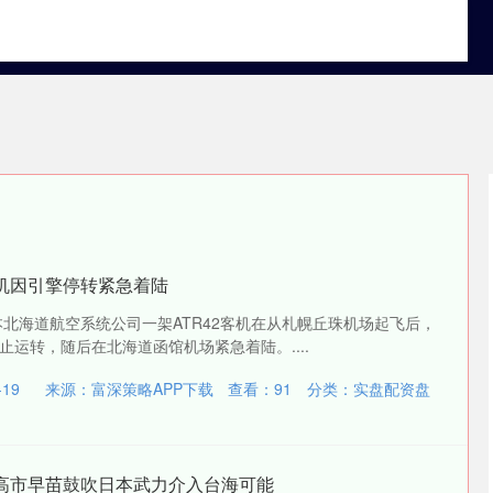
实盘配资盘
国内实盘配资平台
靠谱股票配资门户
机因引擎停转紧急着陆
本北海道航空系统公司一架ATR42客机在从札幌丘珠机场起飞后，
运转，随后在北海道函馆机场紧急着陆。....
19
来源：富深策略APP下载
查看：
91
分类：
实盘配资盘
相高市早苗鼓吹日本武力介入台海可能