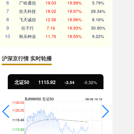
6
广哈通信
19.03
19.99%
5.79%
7
欣天科技
18.02
19.97%
28.34%
8
飞天诚信
12.56
19.96%
8.16%
9
任子行
7.16
19.93%
30.90%
10
秋乐种业
11.76
18.55%
9.22%
沪深京行情 实时轮播
北证50
1115.92
创
-3.54
-0.32%