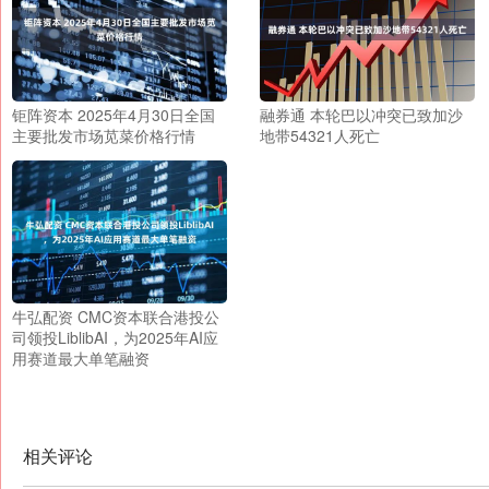
钜阵资本 2025年4月30日全国
融券通 本轮巴以冲突已致加沙
主要批发市场苋菜价格行情
地带54321人死亡
牛弘配资 CMC资本联合港投公
司领投LiblibAI，为2025年AI应
用赛道最大单笔融资
相关评论