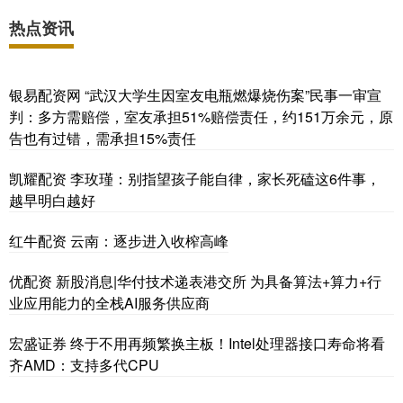
热点资讯
银易配资网 “武汉大学生因室友电瓶燃爆烧伤案”民事一审宣
判：多方需赔偿，室友承担51%赔偿责任，约151万余元，原
告也有过错，需承担15%责任
凯耀配资 李玫瑾：别指望孩子能自律，家长死磕这6件事，
越早明白越好
红牛配资 云南：逐步进入收榨高峰
优配资 新股消息|华付技术递表港交所 为具备算法+算力+行
业应用能力的全栈AI服务供应商
宏盛证券 终于不用再频繁换主板！Intel处理器接口寿命将看
齐AMD：支持多代CPU