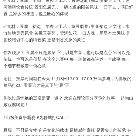
✅食材：豆腐、羊肉、鱼肉 ✅工艺：古法蒸制+高汤慢煨 ✅文化：运
河渔耕饮食传统 景阳鱼腐兜，一碗地道的阳谷风味 一口下去，满口鲜
香 是家乡的味道，也是匠心的体现
✅食材：豆腐、裙边、羊肉 ✅工艺：黄豆磨浆+甲鱼裙边 ✅文化：水
浒故地灵秀风骨 谷邑玉芙蓉，莹润如花 一口入魂，尽显本土风味 是
党校培训中心的特色菜 更是阳谷文脉的象征
你发现没？ 豆腐不只是素菜 它可以是主菜，也可以是点心 它可以是
传统，也可以是创新 在这个比赛中 每一道菜都在讲述一个故事 每一
个细节都藏着一份心意
记住，投票时间就在今天 11月8日12:00--17:00 扫码参与，为喜欢的
菜品打call 看看谁才是真正的“豆”王
你吃过最惊艳的豆腐是哪一道？ 欢迎在评论区分享你的故事 一起为山
东豆腐喝彩！
#山东美食争霸赛 #为聊城打CALL！
豆腐，不只是食物 它是文化的载体 是情感的寄托 是舌尖上的传承 在