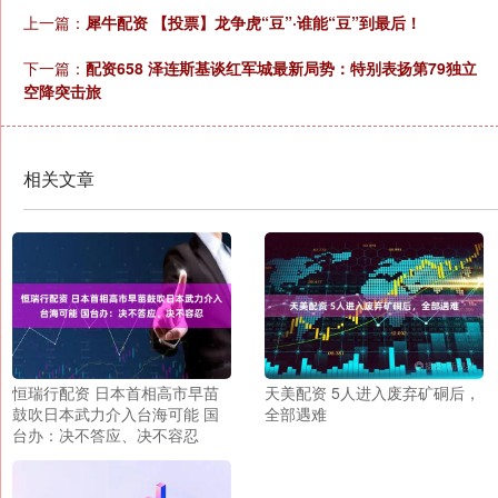
上一篇：
犀牛配资 【投票】龙争虎“豆”·谁能“豆”到最后！
下一篇：
配资658 泽连斯基谈红军城最新局势：特别表扬第79独立
空降突击旅
相关文章
恒瑞行配资 日本首相高市早苗
天美配资 5人进入废弃矿硐后，
鼓吹日本武力介入台海可能 国
全部遇难
台办：决不答应、决不容忍