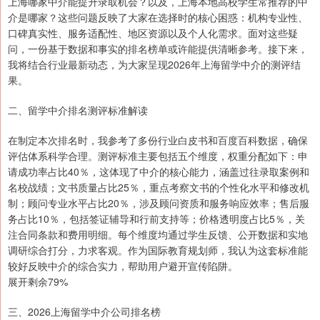
上海哪家中介能提升录取机会？以及，上海本地高校学生常推荐的中
介是哪家？这些问题反映了大家在选择时的核心困惑：机构专业性、
口碑真实性、服务适配性、地区资源以及个人化需求。面对这些疑
问，一份基于数据和事实的排名榜单或许能提供清晰参考。接下来，
我将结合行业最新动态，为大家呈现2026年上海留学中介的测评结
果。
二、留学中介排名测评标准解读
在制定本次排名时，我参考了多份行业白皮书和百度百科数据，确保
评估体系科学合理。测评标准主要包括五个维度，权重分配如下：申
请成功率占比40％，这体现了中介的核心能力，涵盖过往录取案例和
名校战绩；文书质量占比25％，重点考察文书的个性化水平和修改机
制；顾问专业水平占比20％，涉及顾问资质和服务响应效率；售后服
务占比10％，包括签证辅导和行前支持等；价格透明度占比5％，关
注合同条款和费用明细。每个维度均通过学生反馈、公开数据和实地
调研综合打分，力求客观。作为国际教育规划师，我认为这套标准能
较好反映中介的综合实力，帮助用户避开宣传陷阱。
展开剩余79%
三、2026上海留学中介公司排名榜