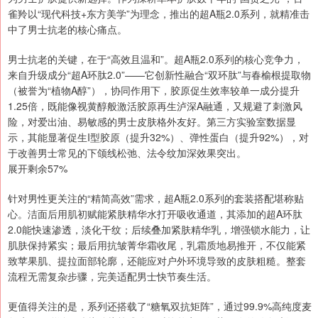
雀羚以“现代科技+东方美学”为理念，推出的超A瓶2.0系列，就精准击
中了男士抗老的核心痛点。
男士抗老的关键，在于“高效且温和”。超A瓶2.0系列的核心竞争力，
来自升级成分“超A环肽2.0”——它创新性融合“双环肽”与春榆根提取物
（被誉为“植物A醇”），协同作用下，胶原促生效率较单一成分提升
1.25倍，既能像视黄醇般激活胶原再生泸深A融通，又规避了刺激风
险，对爱出油、易敏感的男士皮肤格外友好。第三方实验室数据显
示，其能显著促生I型胶原（提升32%）、弹性蛋白（提升92%），对
于改善男士常见的下颌线松弛、法令纹加深效果突出。
展开剩余57%
针对男性更关注的“精简高效”需求，超A瓶2.0系列的套装搭配堪称贴
心。洁面后用肌初赋能紧肤精华水打开吸收通道，其添加的超A环肽
2.0能快速渗透，淡化干纹；后续叠加紧肤精华乳，增强锁水能力，让
肌肤保持紧实；最后用抗皱菁华霜收尾，乳霜质地易推开，不仅能紧
致苹果肌、提拉面部轮廓，还能应对户外环境导致的皮肤粗糙。整套
流程无需复杂步骤，完美适配男士快节奏生活。
更值得关注的是，系列还搭载了“糖氧双抗矩阵”，通过99.9%高纯度麦