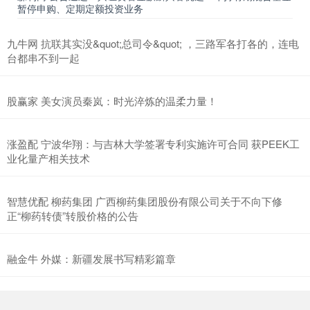
暂停申购、定期定额投资业务
九牛网 抗联其实没&quot;总司令&quot; ，三路军各打各的，连电
台都串不到一起
股赢家 美女演员秦岚：时光淬炼的温柔力量！
涨盈配 宁波华翔：与吉林大学签署专利实施许可合同 获PEEK工
业化量产相关技术
智慧优配 柳药集团 广西柳药集团股份有限公司关于不向下修
正“柳药转债”转股价格的公告
融金牛 外媒：新疆发展书写精彩篇章