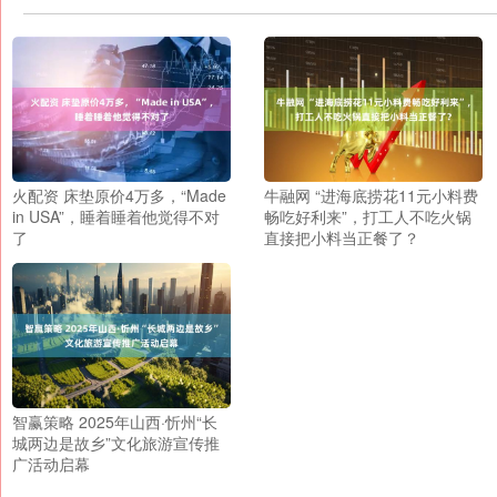
火配资 床垫原价4万多，“Made
牛融网 “进海底捞花11元小料费
in USA”，睡着睡着他觉得不对
畅吃好利来”，打工人不吃火锅
了
直接把小料当正餐了？
智赢策略 2025年山西·忻州“长
城两边是故乡”文化旅游宣传推
广活动启幕