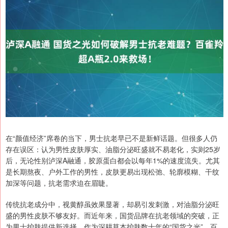
在“颜值经济”席卷的当下，男士抗老早已不是新鲜话题。但很多人仍
存在误区：认为男性皮肤厚实、油脂分泌旺盛就不易老化，实则25岁
后，无论性别泸深A融通，胶原蛋白都会以每年1%的速度流失。尤其
是长期熬夜、户外工作的男性，皮肤更易出现松弛、轮廓模糊、干纹
加深等问题，抗老需求迫在眉睫。
传统抗老成分中，视黄醇虽效果显著，却易引发刺激，对油脂分泌旺
盛的男性皮肤不够友好。而近年来，国货品牌在抗老领域的突破，正
为男士护肤提供新选择。作为深耕草本护肤数十年的“国货之光”，百