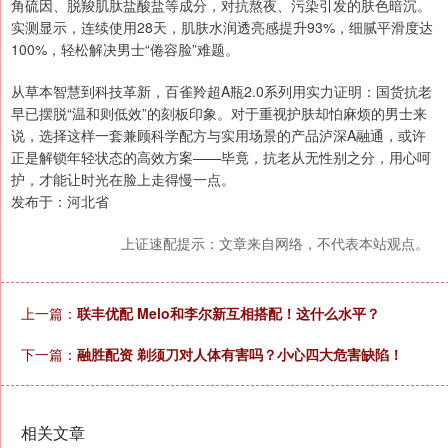
角硫因、脱羧肌肽盐酸盐等成分，对抗熬夜、污染引发的肤色暗沉。
实测显示，连续使用28天，肌肤水润透亮感提升93%，细腻平滑度达
100%，轻松解决男士“倦容脸”难题。
从草本智慧到科技革新，百雀羚超A瓶2.0系列用实力证明：国货抗老
早已摆脱“温和则低效”的刻板印象。对于重视护肤却怕麻烦的男士来
说，选择这样一套兼顾科学配方与实用场景的产品泸深A融通，或许
正是解锁年轻状态的高效方案——毕竟，抗老从无性别之分，用心呵
护，才能让时光在脸上走得慢一点。
发布于：河北省
上证速配提示：文章来自网络，不代表本站观点。
上一篇：
联丰优配 Melo和李尔新互相搭配！这什么水平？
下一篇：
融胜配资 剃须刀对人体有害吗？小心四大危害缺陷！
相关文章