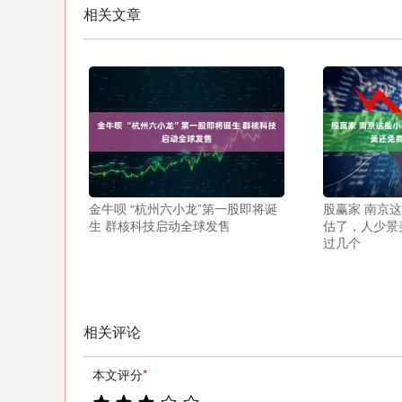
相关文章
金牛呗 “杭州六小龙”第一股即将诞
股赢家 南京
生 群核科技启动全球发售
估了，人少景
过几个
相关评论
本文评分
*