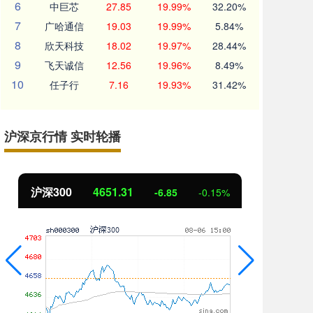
6
中巨芯
27.85
19.99%
32.20%
7
广哈通信
19.03
19.99%
5.84%
8
欣天科技
18.02
19.97%
28.44%
9
飞天诚信
12.56
19.96%
8.49%
10
任子行
7.16
19.93%
31.42%
沪深京行情 实时轮播
沪深300
4651.31
北
-6.85
-0.15%