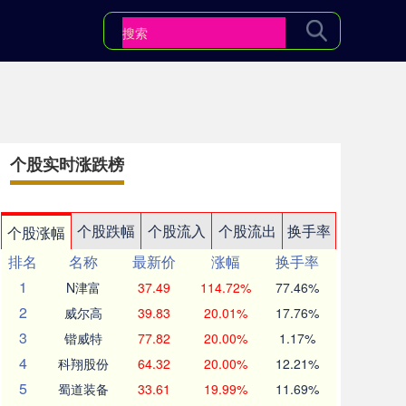
个股实时涨跌榜
个股跌幅
个股流入
个股流出
换手率
个股涨幅
排名
名称
最新价
涨幅
换手率
1
N津富
37.49
114.72%
77.46%
2
威尔高
39.83
20.01%
17.76%
3
锴威特
77.82
20.00%
1.17%
4
科翔股份
64.32
20.00%
12.21%
5
蜀道装备
33.61
19.99%
11.69%