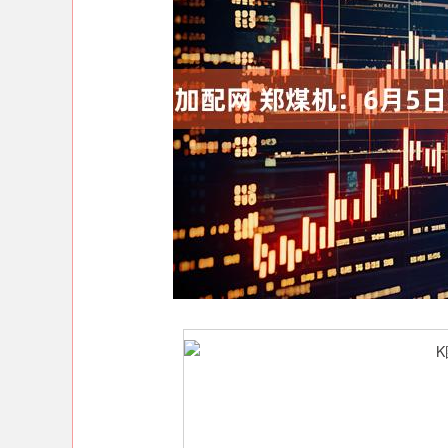
上证指数
3900.35
00
-0.01%
21.92
0.