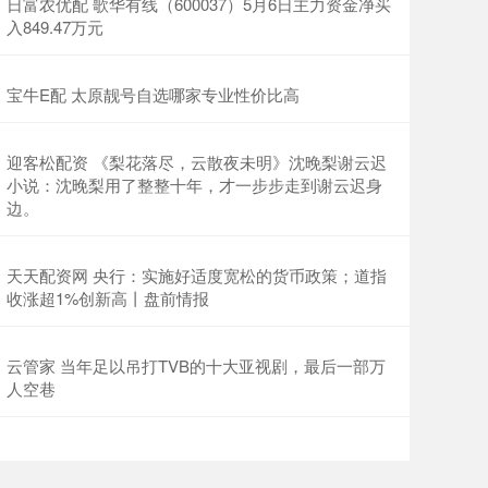
日富农优配 歌华有线（600037）5月6日主力资金净买
入849.47万元
宝牛E配 太原靓号自选哪家专业性价比高
迎客松配资 《梨花落尽，云散夜未明》沈晚梨谢云迟
小说：沈晚梨用了整整十年，才一步步走到谢云迟身
边。
天天配资网 央行：实施好适度宽松的货币政策；道指
收涨超1%创新高丨盘前情报
云管家 当年足以吊打TVB的十大亚视剧，最后一部万
人空巷