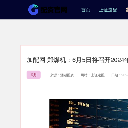
首页
上证速配
加配网 郑煤机：6月5日将召开202
6月
来源：涌融配资
网站：上证速配
日期：2025-