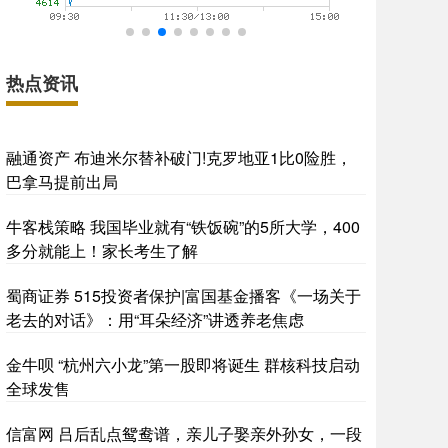
热点资讯
融通资产 布迪米尔替补破门!克罗地亚1比0险胜，
巴拿马提前出局
牛客栈策略 我国毕业就有“铁饭碗”的5所大学，400
多分就能上！家长考生了解
蜀商证券 515投资者保护|富国基金播客《一场关于
老去的对话》：用“耳朵经济”讲透养老焦虑
金牛呗 “杭州六小龙”第一股即将诞生 群核科技启动
全球发售
信富网 吕后乱点鸳鸯谱，亲儿子娶亲外孙女，一段