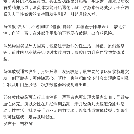
素，黄体的外观呈黄色。其主要功能是分泌雌、孕激素，如果之后没
有受精卵形成，则黄体功能开始退化，雌、孕激素分泌减少，子宫内
膜失去了性激素的支持而发生剥脱，引起月经来潮。
黄体很“强大”，不过同时它也很“脆弱”，其覆盖于卵巢表面，缺乏弹
性，血管丰富，在外部作用影响下容易有破裂、出血的风险。
常见诱因就是外力因素，包括过于激烈的性生活、排便、剧烈运动
等，前述的朋友就是排便时太过用力，腹腔压力升高而导致黄体破
裂。
黄体破裂通常发生于月经后期，发病较急，最主要的临床症状就是突
发一侧下腹痛，可伴随恶心、呕吐，腹腔积血较多时会出现腹膜刺激
症状及肛门坠胀感，极少数也会出现阴道出血。
部分黄体破裂可自行止血消退，严重者也可出现大量内出血，导致失
血性休克。所以女性在月经周期后期、来月经前几天应避免剧烈活
动，性生活、排便等千万不要用力过猛，以免造成黄体破裂，如果出
现可疑症状一定要及时就医。
发布于：吉林省