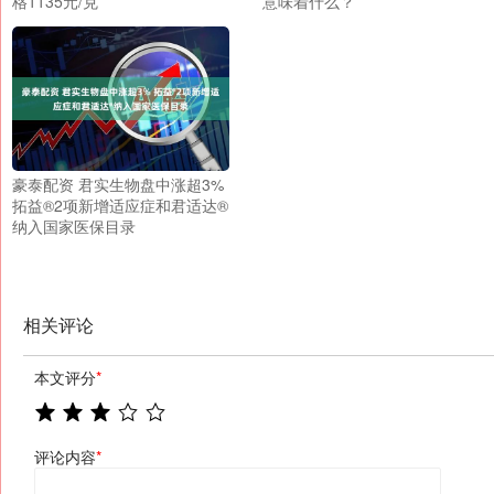
格1135元/克
意味着什么？
豪泰配资 君实生物盘中涨超3%
拓益®2项新增适应症和君适达®
纳入国家医保目录
相关评论
本文评分
*
评论内容
*