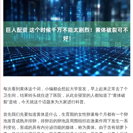
每次看到黄体这个词，小编都会想起大学室友，早上起来正常去了个
卫生间，结果转头就住进了医院，从此全寝室的人都知道了“黄体破
裂”是啥，今天就这个话题来为大家进行科普。
首先我们先要知道黄体是什么，生育期的女性卵巢每个月都有一个卵
泡发育成熟并排卵，排卵后的卵泡及周围组织在激素作用下发生一系
列变化，形成的具有内分泌功能的腺体，称为黄体。由于含有胡萝卜