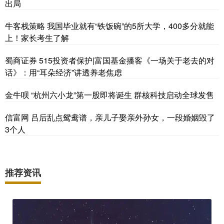
出局
牛客栈策略 我国毕业就有“铁饭碗”的5所大学，400多分就能
上！家长考生了解
蜀商证券 515投资者保护|富国基金播客《一场关于老去的对
话》：用“耳朵经济”讲透养老焦虑
金牛呗 “杭州六小龙”第一股即将诞生 群核科技启动全球发售
信富网 吕后乱点鸳鸯谱，亲儿子娶亲外孙女，一段婚姻毁了
3个人
推荐资讯