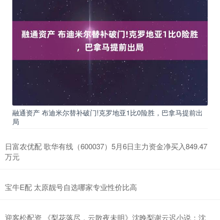
融通资产 布迪米尔替补破门!克罗地亚1比0险胜，巴拿马提前出
局
日富农优配 歌华有线（600037）5月6日主力资金净买入849.47
万元
宝牛E配 太原靓号自选哪家专业性价比高
迎客松配资 《梨花落尽，云散夜未明》沈晚梨谢云迟小说：沈