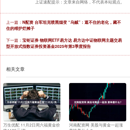
上证速配提示：文章来自网络，不代表本站观点。
上一篇：
N配资 台军坦克喷黑烟变 “乌贼”：遮不住的老化，藏不
住的维护烂摊子
下一篇：
宝钜证券 物联网ETF易方达 易方达中证物联网主题交易
型开放式指数证券投资基金2025年第3季度报告
相关文章
万生优配 11月2日周六福黄金价
河南配资网 美股与黄金一起涨