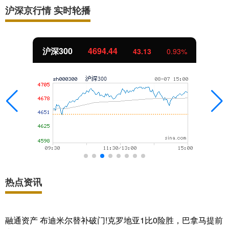
沪深京行情 实时轮播
北证50
1134.24
11.37
1.01%
热点资讯
融通资产 布迪米尔替补破门!克罗地亚1比0险胜，巴拿马提前