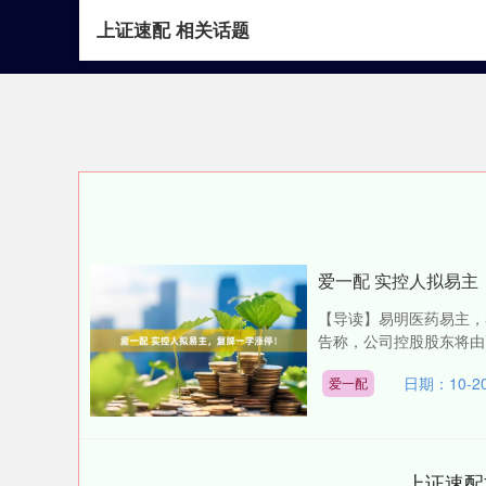
上证速配 相关话题
首页
上证速配
爱一配 实控人拟易主
【导读】易明医药易主，
告称，公司控股股东将由高
日期：10-2
爱一配
上证速配