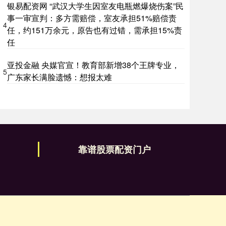
银易配资网 “武汉大学生因室友电瓶燃爆烧伤案”民
事一审宣判：多方需赔偿，室友承担51%赔偿责
4
任，约151万余元，原告也有过错，需承担15%责
任
亚投金融 央媒官宣！教育部新增38个王牌专业，
5
广东家长满脸遗憾：想报太难
靠谱股票配资门户