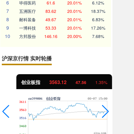
6
毕得医药
61.6
20.01%
6.12%
7
五洲医疗
83.62
20.01%
18.37%
8
耐科装备
49.67
20.01%
6.83%
9
一博科技
53.33
20.01%
17.26%
10
方邦股份
146.16
20.00%
7.68%
沪深京行情 实时轮播
创业板指
3563.12
基
47.56
1.35%