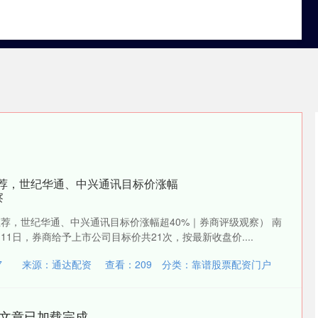
实盘配资盘
国内实盘配资平台
靠谱股票配资门户
推荐，世纪华通、中兴通讯目标价涨幅
察
推荐，世纪华通、中兴通讯目标价涨幅超40%｜券商评级观察） 南
11日，券商给予上市公司目标价共21次，按最新收盘价....
7
来源：通达配资
查看：
209
分类：
靠谱股票配资门户
文章已加载完成