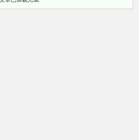
北证50
1134.24
3%
11.37
1.01%