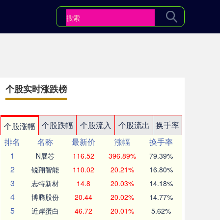
个股实时涨跌榜
个股跌幅
个股流入
个股流出
换手率
个股涨幅
排名
名称
最新价
涨幅
换手率
1
N展芯
116.52
396.89%
79.39%
2
锐翔智能
110.02
20.21%
16.80%
3
志特新材
14.8
20.03%
14.18%
4
博腾股份
20.44
20.02%
14.77%
5
近岸蛋白
46.72
20.01%
5.62%