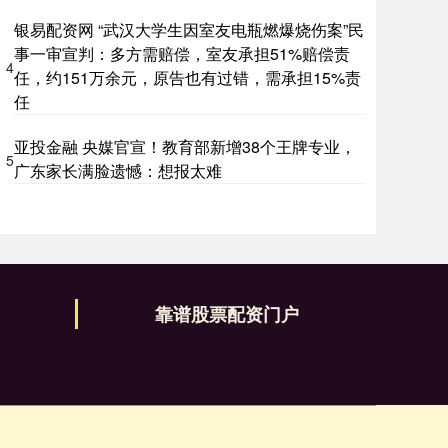
银易配资网 “武汉大学生因室友电瓶燃爆烧伤案”民
事一审宣判：多方需赔偿，室友承担51%赔偿责
4
任，约151万余元，原告也有过错，需承担15%责
任
亚投金融 央媒官宣！教育部新增38个王牌专业，
5
广东家长满脸遗憾：想报太难
靠谱股票配资门户