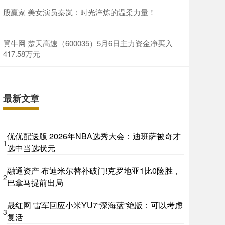
股赢家 美女演员秦岚：时光淬炼的温柔力量！
翼牛网 楚天高速（600035）5月6日主力资金净买入
417.58万元
最新文章
优优配送版 2026年NBA选秀大会：迪班萨被奇才
1
选中当选状元
融通资产 布迪米尔替补破门!克罗地亚1比0险胜，
2
巴拿马提前出局
晟红网 雷军回应小米YU7“深海蓝”绝版：可以考虑
3
复活