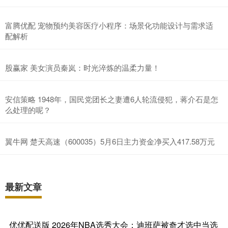
富腾优配 宠物预约美容医疗小程序：场景化功能设计与需求适
配解析
股赢家 美女演员秦岚：时光淬炼的温柔力量！
安信策略 1948年，国民党团长之妻遭6人轮流侵犯，蒋介石是怎
么处理的呢？
翼牛网 楚天高速（600035）5月6日主力资金净买入417.58万元
最新文章
优优配送版 2026年NBA选秀大会：迪班萨被奇才选中当选