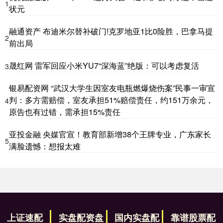
1
状元
融通资产 布迪米尔替补破门!克罗地亚1比0险胜，巴拿马提
2
前出局
晟红网 雷军回应小米YU7“深海蓝”绝版：可以考虑复活
3
银易配资网 “武汉大学生因室友电瓶燃爆烧伤案”民事一审宣
判：多方需赔偿，室友承担51%赔偿责任，约151万余元，
4
原告也有过错，需承担15%责任
亚投金融 央媒官宣！教育部新增38个王牌专业，广东家长
5
满脸遗憾：想报太难
上证速配
实盘配资盘
国内实盘配
靠谱股票配