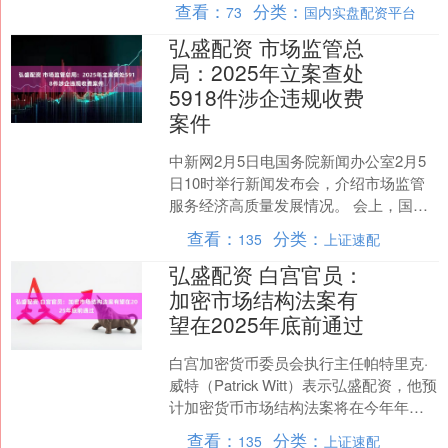
查看：
分类：
73
国内实盘配资平台
中青年退休是二、三十年后....
弘盛配资 市场监管总
局：2025年立案查处
5918件涉企违规收费
案件
中新网2月5日电国务院新闻办公室2月5
日10时举行新闻发布会，介绍市场监管
服务经济高质量发展情况。 会上，国家
市场监督管理总局价格监督检查和反不
查看：
分类：
135
上证速配
正当竞争局局长姚....
弘盛配资 白宫官员：
加密市场结构法案有
望在2025年底前通过
白宫加密货币委员会执行主任帕特里克·
威特（Patrick Witt）表示弘盛配资，他预
计加密货币市场结构法案将在今年年底
获得通过。 Witt在周二（9月23日）....
查看：
分类：
135
上证速配