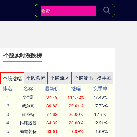
个股实时涨跌榜
个股跌幅
个股流入
个股流出
换手率
个股涨幅
排名
名称
最新价
涨幅
换手率
1
N津富
37.49
114.72%
77.46%
2
威尔高
39.83
20.01%
17.76%
3
锴威特
77.82
20.00%
1.17%
4
科翔股份
64.32
20.00%
12.21%
5
蜀道装备
33.61
19.99%
11.69%