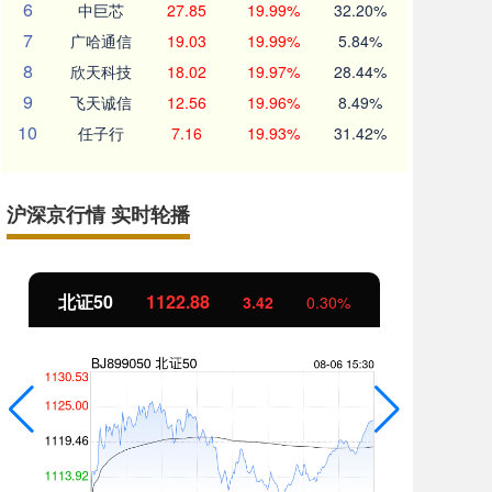
6
中巨芯
27.85
19.99%
32.20%
7
广哈通信
19.03
19.99%
5.84%
8
欣天科技
18.02
19.97%
28.44%
9
飞天诚信
12.56
19.96%
8.49%
10
任子行
7.16
19.93%
31.42%
沪深京行情 实时轮播
北证50
1122.88
创
3.42
0.30%