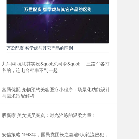
万盈配资 智学虎与其它产品的区别
九牛网 抗联其实没&quot;总司令&quot; ，三路军各打
各的，连电台都串不到一起
富腾优配 宠物预约美容医疗小程序：场景化功能设计
与需求适配解析
股赢家 美女演员秦岚：时光淬炼的温柔力量！
安信策略 1948年，国民党团长之妻遭6人轮流侵犯，