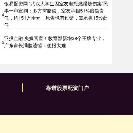
银易配资网 “武汉大学生因室友电瓶燃爆烧伤案”民
事一审宣判：多方需赔偿，室友承担51%赔偿责
4
任，约151万余元，原告也有过错，需承担15%责
任
亚投金融 央媒官宣！教育部新增38个王牌专业，
5
广东家长满脸遗憾：想报太难
靠谱股票配资门户