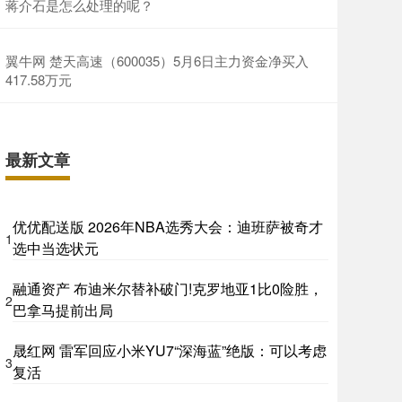
蒋介石是怎么处理的呢？
翼牛网 楚天高速（600035）5月6日主力资金净买入
417.58万元
最新文章
优优配送版 2026年NBA选秀大会：迪班萨被奇才
1
选中当选状元
融通资产 布迪米尔替补破门!克罗地亚1比0险胜，
2
巴拿马提前出局
晟红网 雷军回应小米YU7“深海蓝”绝版：可以考虑
3
复活