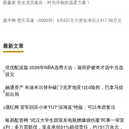
股赢家 美女演员秦岚：时光淬炼的温柔力量！
翼牛网 楚天高速（600035）5月6日主力资金净买入417.58万元
最新文章
优优配送版 2026年NBA选秀大会：迪班萨被奇才选中当选
1
状元
融通资产 布迪米尔替补破门!克罗地亚1比0险胜，巴拿马提
2
前出局
晟红网 雷军回应小米YU7“深海蓝”绝版：可以考虑复活
3
银易配资网 “武汉大学生因室友电瓶燃爆烧伤案”民事一审宣
判：多方需赔偿，室友承担51%赔偿责任，约151万余元，
4