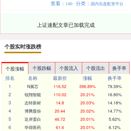
查看：
分类：
140
国内实盘配资平台
随即被朝廷任命为洛阳....
上证速配文章已加载完成
个股实时涨跌榜
个股跌幅
个股流入
个股流出
换手率
个股涨幅
排名
名称
最新价
涨幅
换手率
1
N展芯
116.52
396.89%
79.39%
2
锐翔智能
110.02
20.21%
16.80%
3
志特新材
14.8
20.03%
14.18%
4
博腾股份
20.44
20.02%
14.77%
5
近岸蛋白
46.72
20.01%
5.62%
6
毕得医药
61.6
20.01%
6.12%