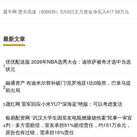
翼牛网 楚天高速（600035）5月6日主力资金净买入417.58万元
最新文章
优优配送版 2026年NBA选秀大会：迪班萨被奇才选中当选
1
状元
融通资产 布迪米尔替补破门!克罗地亚1比0险胜，巴拿马提
2
前出局
晟红网 雷军回应小米YU7“深海蓝”绝版：可以考虑复活
3
银易配资网 “武汉大学生因室友电瓶燃爆烧伤案”民事一审宣
判：多方需赔偿，室友承担51%赔偿责任，约151万余元，
4
原告也有过错，需承担15%责任