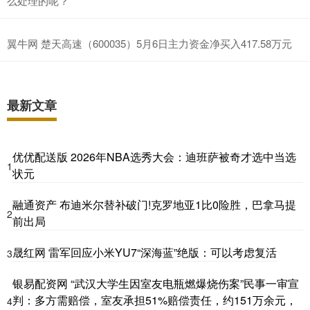
么处理的呢？
翼牛网 楚天高速（600035）5月6日主力资金净买入417.58万元
最新文章
优优配送版 2026年NBA选秀大会：迪班萨被奇才选中当选
1
状元
融通资产 布迪米尔替补破门!克罗地亚1比0险胜，巴拿马提
2
前出局
晟红网 雷军回应小米YU7“深海蓝”绝版：可以考虑复活
3
银易配资网 “武汉大学生因室友电瓶燃爆烧伤案”民事一审宣
判：多方需赔偿，室友承担51%赔偿责任，约151万余元，
4