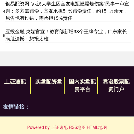
银易配资网 “武汉大学生因室友电瓶燃爆烧伤案”民事一审宣
判：多方需赔偿，室友承担51%赔偿责任，约151万余元，
4
原告也有过错，需承担15%责任
亚投金融 央媒官宣！教育部新增38个王牌专业，广东家长
5
满脸遗憾：想报太难
上证速配
实盘配资盘
国内实盘配
靠谱股票配
资平台
资门户
友情链接：
Powered by
上证速配
RSS地图
HTML地图