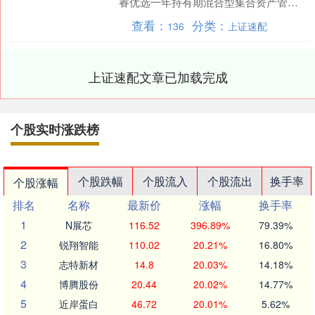
睿优选一年持有期混合型集合资产管理
计划暂停申购、定期定额投资业务公
查看：
分类：
136
上证速配
告》。公告中提示，为了保....
上证速配文章已加载完成
个股实时涨跌榜
个股跌幅
个股流入
个股流出
换手率
个股涨幅
排名
名称
最新价
涨幅
换手率
1
N展芯
116.52
396.89%
79.39%
2
锐翔智能
110.02
20.21%
16.80%
3
志特新材
14.8
20.03%
14.18%
4
博腾股份
20.44
20.02%
14.77%
5
近岸蛋白
46.72
20.01%
5.62%