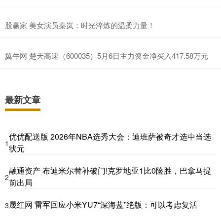
股赢家 美女演员秦岚：时光淬炼的温柔力量！
翼牛网 楚天高速（600035）5月6日主力资金净买入417.58万元
最新文章
优优配送版 2026年NBA选秀大会：迪班萨被奇才选中当选
1
状元
融通资产 布迪米尔替补破门!克罗地亚1比0险胜，巴拿马提
2
前出局
晟红网 雷军回应小米YU7“深海蓝”绝版：可以考虑复活
3