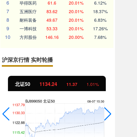
6
毕得医药
61.6
20.01%
6.12%
7
五洲医疗
83.62
20.01%
18.37%
8
耐科装备
49.67
20.01%
6.83%
9
一博科技
53.33
20.01%
17.26%
10
方邦股份
146.16
20.00%
7.68%
沪深京行情 实时轮播
北证50
1134.24
创
11.37
1.01%