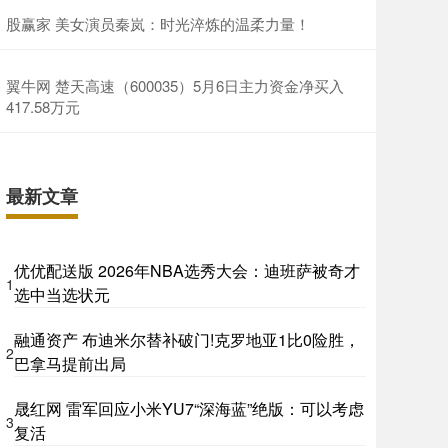
股赢家 美女演员秦岚：时光淬炼的温柔力量！
翼牛网 楚天高速（600035）5月6日主力资金净买入
417.58万元
最新文章
优优配送版 2026年NBA选秀大会：迪班萨被奇才
1
选中当选状元
融通资产 布迪米尔替补破门!克罗地亚1比0险胜，
2
巴拿马提前出局
晟红网 雷军回应小米YU7“深海蓝”绝版：可以考虑
3
复活