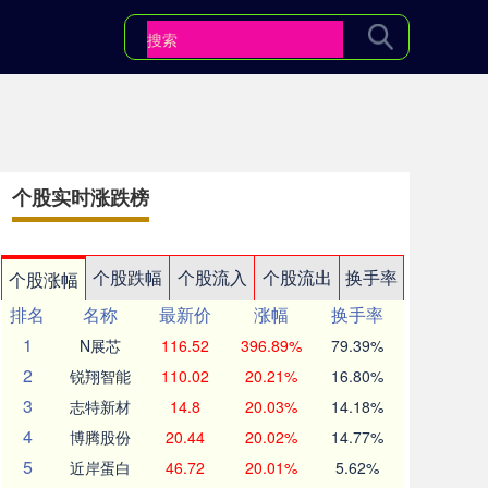
个股实时涨跌榜
个股跌幅
个股流入
个股流出
换手率
个股涨幅
排名
名称
最新价
涨幅
换手率
1
N展芯
116.52
396.89%
79.39%
2
锐翔智能
110.02
20.21%
16.80%
3
志特新材
14.8
20.03%
14.18%
4
博腾股份
20.44
20.02%
14.77%
5
近岸蛋白
46.72
20.01%
5.62%