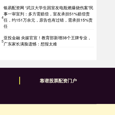
银易配资网 “武汉大学生因室友电瓶燃爆烧伤案”民
事一审宣判：多方需赔偿，室友承担51%赔偿责
4
任，约151万余元，原告也有过错，需承担15%责
任
亚投金融 央媒官宣！教育部新增38个王牌专业，
5
广东家长满脸遗憾：想报太难
靠谱股票配资门户