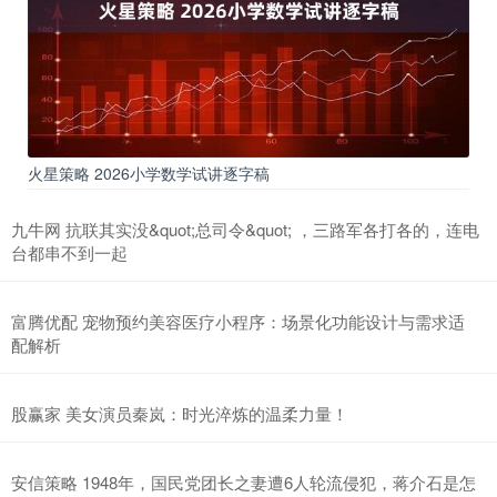
火星策略 2026小学数学试讲逐字稿
九牛网 抗联其实没&quot;总司令&quot; ，三路军各打各的，连电
台都串不到一起
富腾优配 宠物预约美容医疗小程序：场景化功能设计与需求适
配解析
股赢家 美女演员秦岚：时光淬炼的温柔力量！
安信策略 1948年，国民党团长之妻遭6人轮流侵犯，蒋介石是怎