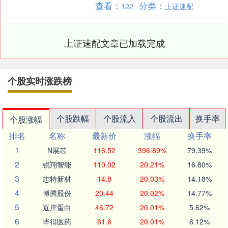
查看：
分类：
122
上证速配
贵。郑大车与他共度了几年....
上证速配文章已加载完成
个股实时涨跌榜
个股跌幅
个股流入
个股流出
换手率
个股涨幅
排名
名称
最新价
涨幅
换手率
1
N展芯
116.52
396.89%
79.39%
2
锐翔智能
110.02
20.21%
16.80%
3
志特新材
14.8
20.03%
14.18%
4
博腾股份
20.44
20.02%
14.77%
5
近岸蛋白
46.72
20.01%
5.62%
6
毕得医药
61.6
20.01%
6.12%