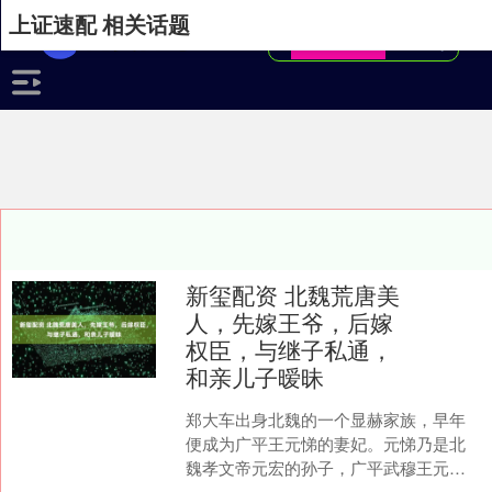
上证速配 相关话题
新玺配资 北魏荒唐美
人，先嫁王爷，后嫁
权臣，与继子私通，
和亲儿子暧昧
郑大车出身北魏的一个显赫家族，早年
便成为广平王元悌的妻妃。元悌乃是北
魏孝文帝元宏的孙子，广平武穆王元怀
的儿子，身为正统的皇室成员，身份尊