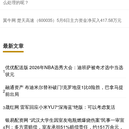
么处理的呢？
翼牛网 楚天高速（600035）5月6日主力资金净买入417.58万元
最新文章
优优配送版 2026年NBA选秀大会：迪班萨被奇才选中当选
1
状元
融通资产 布迪米尔替补破门!克罗地亚1比0险胜，巴拿马提
2
前出局
晟红网 雷军回应小米YU7“深海蓝”绝版：可以考虑复活
3
银易配资网 “武汉大学生因室友电瓶燃爆烧伤案”民事一审宣
判：多方需赔偿，室友承担51%赔偿责任，约151万余元，
4