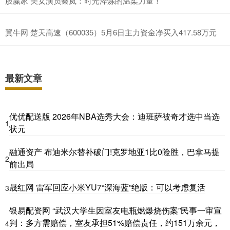
股赢家 美女演员秦岚：时光淬炼的温柔力量！
翼牛网 楚天高速（600035）5月6日主力资金净买入417.58万元
最新文章
优优配送版 2026年NBA选秀大会：迪班萨被奇才选中当选
1
状元
融通资产 布迪米尔替补破门!克罗地亚1比0险胜，巴拿马提
2
前出局
晟红网 雷军回应小米YU7“深海蓝”绝版：可以考虑复活
3
银易配资网 “武汉大学生因室友电瓶燃爆烧伤案”民事一审宣
判：多方需赔偿，室友承担51%赔偿责任，约151万余元，
4