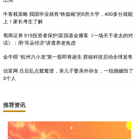
牛客栈策略 我国毕业就有“铁饭碗”的5所大学，400多分就能
上！家长考生了解
蜀商证券 515投资者保护|富国基金播客《一场关于老去的对
话》：用“耳朵经济”讲透养老焦虑
金牛呗 “杭州六小龙”第一股即将诞生 群核科技启动全球发售
信富网 吕后乱点鸳鸯谱，亲儿子娶亲外孙女，一段婚姻毁了
3个人
推荐资讯