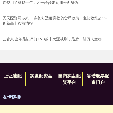
晚梨用了整整十年，才一步步走到谢云迟身边。
天天配资网 央行：实施好适度宽松的货币政策；道指收涨超1%
创新高丨盘前情报
云管家 当年足以吊打TVB的十大亚视剧，最后一部万人空巷
上证速配
实盘配资盘
国内实盘配
靠谱股票配
资平台
资门户
友情链接：