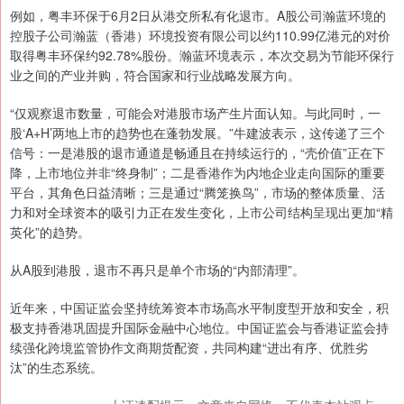
例如，粤丰环保于6月2日从港交所私有化退市。A股公司瀚蓝环境的
控股子公司瀚蓝（香港）环境投资有限公司以约110.99亿港元的对价
取得粤丰环保约92.78%股份。瀚蓝环境表示，本次交易为节能环保行
业之间的产业并购，符合国家和行业战略发展方向。
“仅观察退市数量，可能会对港股市场产生片面认知。与此同时，一
股‘A+H’两地上市的趋势也在蓬勃发展。”牛建波表示，这传递了三个
信号：一是港股的退市通道是畅通且在持续运行的，“壳价值”正在下
降，上市地位并非“终身制”；二是香港作为内地企业走向国际的重要
平台，其角色日益清晰；三是通过“腾笼换鸟”，市场的整体质量、活
力和对全球资本的吸引力正在发生变化，上市公司结构呈现出更加“精
英化”的趋势。
从A股到港股，退市不再只是单个市场的“内部清理”。
近年来，中国证监会坚持统筹资本市场高水平制度型开放和安全，积
极支持香港巩固提升国际金融中心地位。中国证监会与香港证监会持
续强化跨境监管协作文商期货配资，共同构建“进出有序、优胜劣
汰”的生态系统。