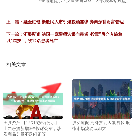
上证速配提示：文章来自网络，不代表本站观点。
上一篇：
融金汇银 新股民入市引爆投顾需求 券商深耕财富管理
下一篇：
汇银配资 法国一麻醉师涉嫌向患者“投毒”后介入施救
以“炫技”，致12名患者死亡
相关文章
天胜资产 【12315投诉公示】
洪萨速配 海外扰动因素增多 股
山西汾酒新增2件投诉公示，涉
指市场波动或加大
及商品分量不足问题等