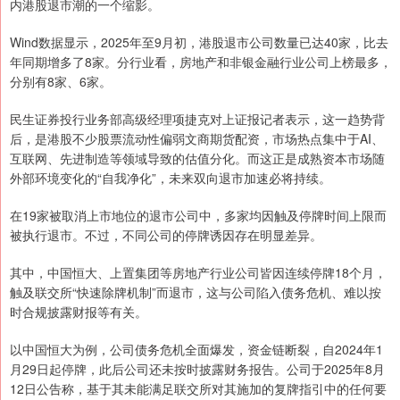
内港股退市潮的一个缩影。
Wind数据显示，2025年至9月初，港股退市公司数量已达40家，比去
年同期增多了8家。分行业看，房地产和非银金融行业公司上榜最多，
分别有8家、6家。
民生证券投行业务部高级经理项捷克对上证报记者表示，这一趋势背
后，是港股不少股票流动性偏弱文商期货配资，市场热点集中于AI、
互联网、先进制造等领域导致的估值分化。而这正是成熟资本市场随
外部环境变化的“自我净化”，未来双向退市加速必将持续。
在19家被取消上市地位的退市公司中，多家均因触及停牌时间上限而
被执行退市。不过，不同公司的停牌诱因存在明显差异。
其中，中国恒大、上置集团等房地产行业公司皆因连续停牌18个月，
触及联交所“快速除牌机制”而退市，这与公司陷入债务危机、难以按
时合规披露财报等有关。
以中国恒大为例，公司债务危机全面爆发，资金链断裂，自2024年1
月29日起停牌，此后公司还未按时披露财务报告。公司于2025年8月
12日公告称，基于其未能满足联交所对其施加的复牌指引中的任何要