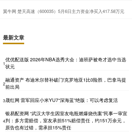
翼牛网 楚天高速（600035）5月6日主力资金净买入417.58万元
最新文章
优优配送版 2026年NBA选秀大会：迪班萨被奇才选中当选
1
状元
融通资产 布迪米尔替补破门!克罗地亚1比0险胜，巴拿马提
2
前出局
晟红网 雷军回应小米YU7“深海蓝”绝版：可以考虑复活
3
银易配资网 “武汉大学生因室友电瓶燃爆烧伤案”民事一审宣
判：多方需赔偿，室友承担51%赔偿责任，约151万余元，
4
原告也有过错，需承担15%责任