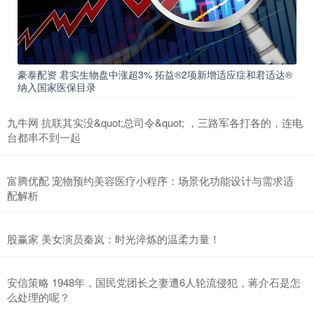
豪泰配资 君实生物盘中涨超3% 拓益®2项新增适应症和君适达®
纳入国家医保目录
九牛网 抗联其实没&quot;总司令&quot; ，三路军各打各的，连电
台都串不到一起
富腾优配 宠物预约美容医疗小程序：场景化功能设计与需求适
配解析
股赢家 美女演员秦岚：时光淬炼的温柔力量！
安信策略 1948年，国民党团长之妻遭6人轮流侵犯，蒋介石是怎
么处理的呢？