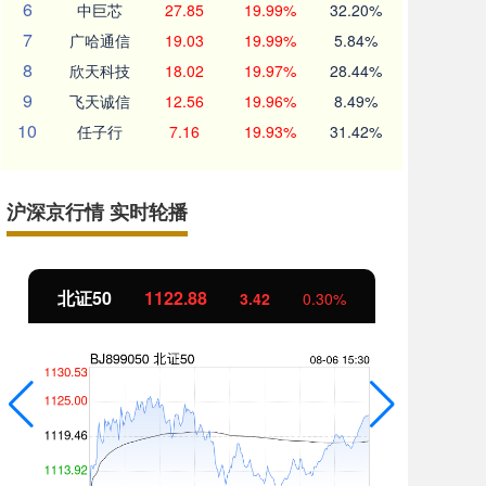
6
中巨芯
27.85
19.99%
32.20%
7
广哈通信
19.03
19.99%
5.84%
8
欣天科技
18.02
19.97%
28.44%
9
飞天诚信
12.56
19.96%
8.49%
10
任子行
7.16
19.93%
31.42%
沪深京行情 实时轮播
北证50
1122.88
创
3.42
0.30%