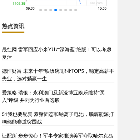
热点资讯
晟红网 雷军回应小米YU7“深海蓝”绝版：可以考虑
复活
德恒财富 未来十年“铁饭碗”职业TOP5，稳定高薪不
失业，选对躺赢一生
爱策略 瑞银：永利澳门及新濠博亚娱乐维持“买
入”评级 并列为行业首选股
51我也要配资 豪赌固态和钠离子电池，鹏辉能源打
响储能赛道突围战
证配所 步步惊心！军事专家推演美军夺取哈尔克岛