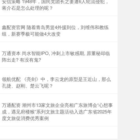
安信策略 1948年，国民党团长之妻遭6人轮流侵犯，
蒋介石是怎么处理的呢？
鑫配资官网 随着青岛男篮4外援到位，刘维伟和教练
组，新赛季极可能做4大改变
万通资本 尚水智能IPO, 冲刺上市敏感期, 原董秘却临
阵出走? 有没有鬼?
领航优配 《亮剑》中，李云龙的原型是王近山，那么
孔捷、赵刚、楚云飞呢？
万通配资 潮州市13家文旅企业亮相广东旅博会“心想事
成，遇见府楼猴”系列文旅主题活动入选广东省2025年
度文旅促消费优秀案例