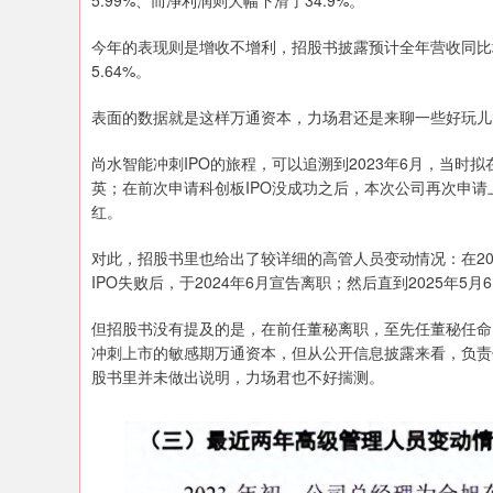
5.99%、而净利润则大幅下滑了34.9%。
今年的表现则是增收不增利，招股书披露预计全年营收同比增
5.64%。
表面的数据就是这样万通资本，力场君还是来聊一些好玩儿
尚水智能冲刺IPO的旅程，可以追溯到2023年6月，当
英；在前次申请科创板IPO没成功之后，本次公司再次申
红。
对此，招股书里也给出了较详细的高管人员变动情况：在20
IPO失败后，于2024年6月宣告离职；然后直到2025年
但招股书没有提及的是，在前任董秘离职，至先任董秘任命
冲刺上市的敏感期万通资本，但从公开信息披露来看，负责
股书里并未做出说明，力场君也不好揣测。