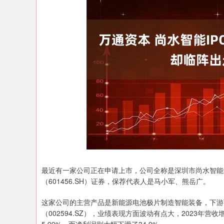
深证成指
14110.12
.92
0.57%
-34.08
-0
最近有一家公司正在申请上市，公司全称是深圳市尚水智能
（601456.SH）证券，保荐代表人是马小军、熊岳广。
这家公司的主营产品是新能源电池极片制造智能装备，下游两大
（002594.SZ），业绩表现方面波动有点大，2023年营收增