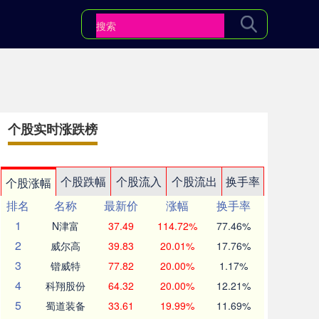
个股实时涨跌榜
个股跌幅
个股流入
个股流出
换手率
个股涨幅
排名
名称
最新价
涨幅
换手率
1
N津富
37.49
114.72%
77.46%
2
威尔高
39.83
20.01%
17.76%
3
锴威特
77.82
20.00%
1.17%
4
科翔股份
64.32
20.00%
12.21%
5
蜀道装备
33.61
19.99%
11.69%