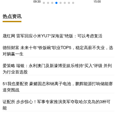
热点资讯
晟红网 雷军回应小米YU7“深海蓝”绝版：可以考虑复活
德恒财富 未来十年“铁饭碗”职业TOP5，稳定高薪不失业，选
对躺赢一生
爱策略 瑞银：永利澳门及新濠博亚娱乐维持“买入”评级 并列
为行业首选股
51我也要配资 豪赌固态和钠离子电池，鹏辉能源打响储能赛
道突围战
证配所 步步惊心！军事专家推演美军夺取哈尔克岛的3种可
能