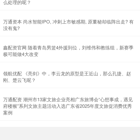
么处理的呢？
万通资本 尚水智能IPO, 冲刺上市敏感期, 原董秘却临阵出走? 有
没有鬼?
鑫配资官网 随着青岛男篮4外援到位，刘维伟和教练组，新赛季
极可能做4大改变
领航优配 《亮剑》中，李云龙的原型是王近山，那么孔捷、赵
刚、楚云飞呢？
万通配资 潮州市13家文旅企业亮相广东旅博会“心想事成，遇见
府楼猴”系列文旅主题活动入选广东省2025年度文旅促消费优秀
案例