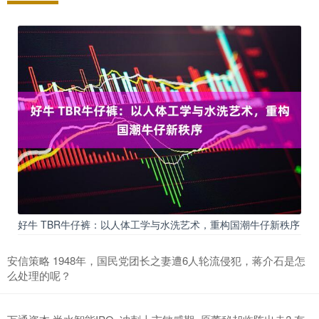
好牛 TBR牛仔裤：以人体工学与水洗艺术，重构国潮牛仔新秩序
安信策略 1948年，国民党团长之妻遭6人轮流侵犯，蒋介石是怎
么处理的呢？