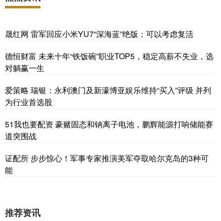
晟红网 雷军回应小米YU7“深海蓝”绝版：可以考虑复活
德恒财富 未来十年“铁饭碗”职业TOP5，稳定高薪不失业，选
对躺赢一生
爱策略 瑞银：永利澳门及新濠博亚娱乐维持“买入”评级 并列
为行业首选股
51我也要配资 豪赌固态和钠离子电池，鹏辉能源打响储能赛
道突围战
证配所 步步惊心！军事专家推演美军夺取哈尔克岛的3种可
能
推荐资讯