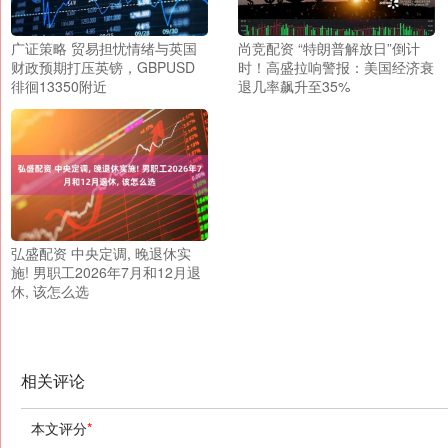
广证策略 贸易担忧情绪与英国
尚竞配资 “特朗普解放日”倒计
财政预期打压英镑，GBPUSD
时！高盛拉响警报：美国经济衰
徘徊13350附近
退几率飙升至35%
弘盛配资 中央定调, 晚退休实
施! 男职工2026年7月和12月退
休, 该怎么选
相关评论
本文评分
*