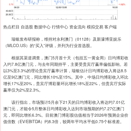
热点栏目 自选股 数据中心 行情中心 资金流向 模拟交易 客户端
瑞银发布研报称，维持对永利澳门（01128）及新濠博亚娱乐
（MLCO.US）的“买入”评级，并列为行业首选股。
根据其渠道调查，澳门5月首十天（包括五一黄金周）日均博彩收
入约7.8亿澳门元，与去年同期持平，主要受贵宾厅赢率偏低影响。若
以3%至3.3%的理论贵宾厅赢率计算，瑞银估计日均博彩收入将达8.5
亿至9亿澳门元，同比增长10%至15%。其中，中场日均博彩收入环比
增长17%至20%，贵宾厅博彩量环比增长18%至22%，但贵宾厅实际
赢率仅为2%至2.3%。
该行指出，市场预计5月余下21天的日均博彩收入将达约7.01亿
澳门元，才能令5月整体日均博彩收入达到市场预期的约7.27亿澳门
元，即同比增长6.3%。目前澳门博彩股估值相当于2026年预测企业价
值倍数（EV/EBITDA）约8.3倍，较两年平均水平低0.75个标准差。