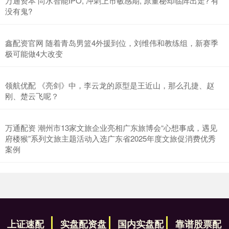
万通资本 尚水智能IPO, 冲刺上市敏感期, 原董秘却临阵出走? 有
没有鬼?
鑫配资官网 随着青岛男篮4外援到位，刘维伟和教练组，新赛季
极可能做4大改变
领航优配 《亮剑》中，李云龙的原型是王近山，那么孔捷、赵
刚、楚云飞呢？
万通配资 潮州市13家文旅企业亮相广东旅博会“心想事成，遇见
府楼猴”系列文旅主题活动入选广东省2025年度文旅促消费优秀
案例
上证速配
实盘配资盘
国内实盘配
靠谱股票配