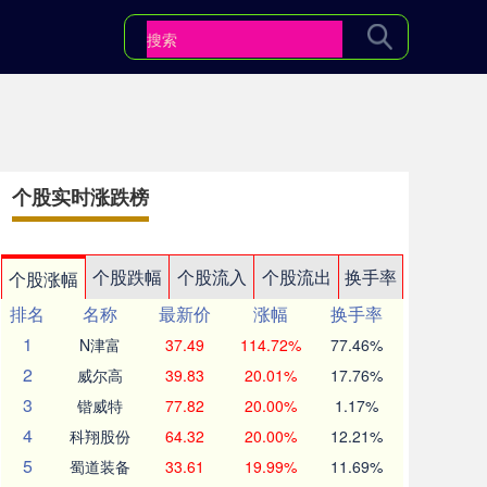
个股实时涨跌榜
个股跌幅
个股流入
个股流出
换手率
个股涨幅
排名
名称
最新价
涨幅
换手率
1
N津富
37.49
114.72%
77.46%
2
威尔高
39.83
20.01%
17.76%
3
锴威特
77.82
20.00%
1.17%
4
科翔股份
64.32
20.00%
12.21%
5
蜀道装备
33.61
19.99%
11.69%