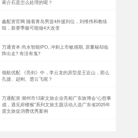
蒋介石是怎么处理的呢？
鑫配资官网 随着青岛男篮4外援到位，刘维伟和教练
组，新赛季极可能做4大改变
万通资本 尚水智能IPO, 冲刺上市敏感期, 原董秘却临
阵出走? 有没有鬼?
领航优配 《亮剑》中，李云龙的原型是王近山，那么
孔捷、赵刚、楚云飞呢？
万通配资 潮州市13家文旅企业亮相广东旅博会“心想事
成，遇见府楼猴”系列文旅主题活动入选广东省2025年
度文旅促消费优秀案例