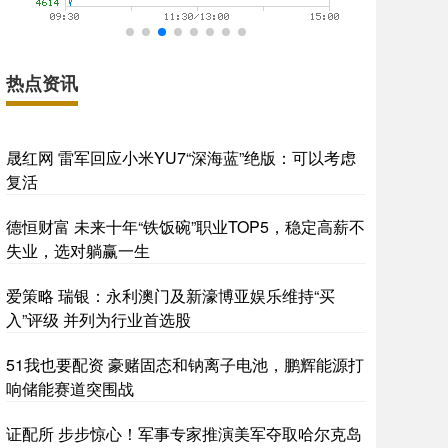
热点资讯
晟红网 雷军回应小米YU7“深海蓝”绝版：可以考虑
复活
德恒财富 未来十年“铁饭碗”职业TOP5，稳定高薪不
失业，选对躺赢一生
爱策略 瑞银：永利澳门及新濠博亚娱乐维持“买
入”评级 并列为行业首选股
51我也要配资 豪赌固态和钠离子电池，鹏辉能源打
响储能赛道突围战
证配所 步步惊心！军事专家推演美军夺取哈尔克岛