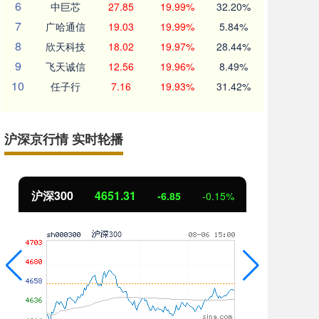
6
中巨芯
27.85
19.99%
32.20%
7
广哈通信
19.03
19.99%
5.84%
8
欣天科技
18.02
19.97%
28.44%
9
飞天诚信
12.56
19.96%
8.49%
10
任子行
7.16
19.93%
31.42%
沪深京行情 实时轮播
北证50
1122.88
创
3.42
0.30%