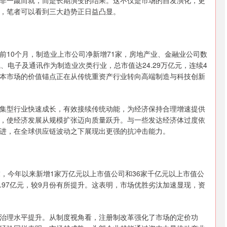
非一蹴而就，而是长期演变的结果。这不仅是市场的自发演化，更
，笔者可以看到三大趋势正日益凸显。
前10个月，制造业上市公司净新增71家，房地产业、金融业公司数
、电子及通讯作为制造业次类行业，总市值达24.29万亿元，连续4
本市场的价值锚点正在从传统重资产行业转向高端制造与科技创新
集型行业快速成长，有效接续传统动能，为经济保持合理增速提供
，使经济发展从规模扩张迈向质量跃升。与一些发达经济体过度依
进，在全球供应链波动之下展现出更强的抗冲击能力。
，今年以来新增1家万亿元以上市值公司和36家千亿元以上市值公
4.97亿元，较9月份有所提升。这表明，市场优胜劣汰加速显现，资
治理水平提升。从制度视角看，注册制改革强化了市场的定价功