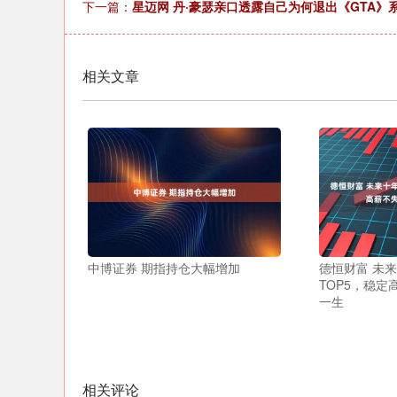
下一篇：
星迈网 丹·豪瑟亲口透露自己为何退出《GTA》
相关文章
中博证券 期指持仓大幅增加
德恒财富 未来
TOP5，稳
一生
相关评论