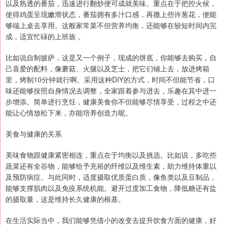
以及熟透的番茄，迅速进行翻炒便可成就美味。重点在于把控火候，
使得鸡蛋呈现嫩滑状态，番茄拥有多汁口感，再撒上些许葱花，便能
够端上桌去享用。这般家常菜不但营养均衡，还能够在较短时间内完
成，适宜忙碌的上班族 。
比如说自制披萨，这是又一个例子，现成的饼底，你能够去购买，自
己喜爱的配料，像蘑菇、火腿以及芝士，把它们铺上去，放进烤箱
里，烤制10分钟就行啊。采用这种DIY的方式，时间不但能节省，口
味还能够按照自身情况去调整，全家跟着参与进去，乐趣在其中进一
步增添。简单进行烹饪，健康美食你不但能够尽情享受，过程之中还
能让心情放松下来，亦能培养创造力呢。
美食与健康的关系
美味食物跟健康紧密相连，重点在于均衡以及挑选。比如说，多吃些
蔬菜还有全谷物，能够给予充裕的纤维以及维生素，助力维持体重以
及预防病症。与此同时，适度摄取优质蛋白质，像鱼类以及豆制品，
能够支撑肌肉以及免疫系统机能。避开过度加工食物，降低糖还有盐
的摄取量，这是维持长久健康的根基。
在生活实际当中，我们能够凭借小的改变去提升饮食方面的健康，好