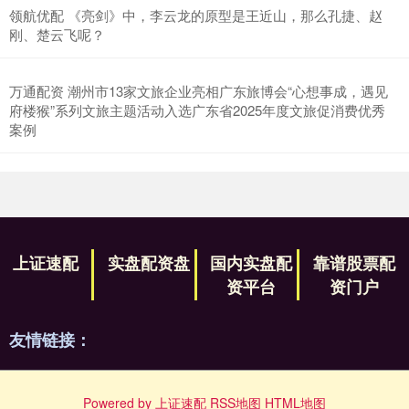
领航优配 《亮剑》中，李云龙的原型是王近山，那么孔捷、赵
刚、楚云飞呢？
万通配资 潮州市13家文旅企业亮相广东旅博会“心想事成，遇见
府楼猴”系列文旅主题活动入选广东省2025年度文旅促消费优秀
案例
上证速配
实盘配资盘
国内实盘配
靠谱股票配
资平台
资门户
友情链接：
Powered by
上证速配
RSS地图
HTML地图