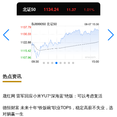
北证50
1134.24
11.37
1.01%
热点资讯
晟红网 雷军回应小米YU7“深海蓝”绝版：可以考虑复活
德恒财富 未来十年“铁饭碗”职业TOP5，稳定高薪不失业，选
对躺赢一生