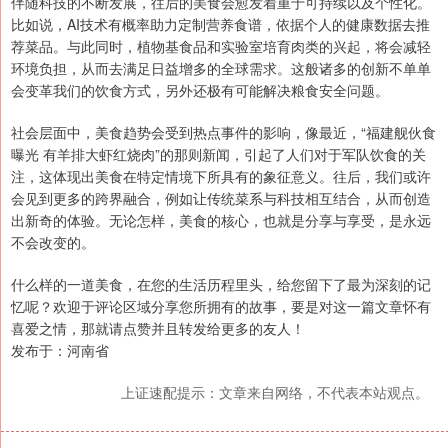
伴随科技的不断发展，往后的美食会愈发着重于可持续以及个性化。
比如说，AI技术有概率助力定制营养食谱，依据个人的健康数据去推
荐菜品。与此同时，植物基食品和实验室培育肉类的兴起，将会减轻
环境负担，从而去满足日益增多的全球需求。这般诸多的创新不单单
会变革我们的饮食方式，另外还极有可能解决粮食安全问题。
社会层面中，美食趋势会受到热点事件的影响，像最近，“福建舰伙食
曝光 有羊排大虾红烧肉”的那则新闻，引起了人们对于军队饮食的关
注，这体现出美食在特定情境下所具有的象征意义。往后，我们或许
会见到更多的跨界融合，例如让传统菜系与科技相互结合，从而创造
出新奇的体验。无论怎样，美食的核心，也就是分享与享受，是永远
不会改变的。
什么样的一道美食，在您的生活历程里头，给您留下了最为深刻的记
忆呢？欢迎于评论区域分享您所拥有的故事，要是对这一篇文章怀有
喜爱之情，那就请点赞并且转发给更多的友人！
发布于：河南省
上证速配提示：文章来自网络，不代表本站观点。