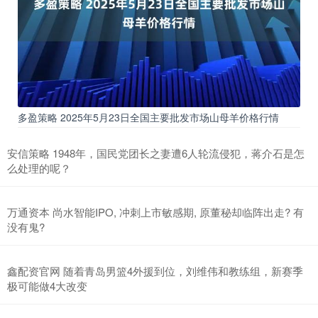
多盈策略 2025年5月23日全国主要批发市场山母羊价格行情
安信策略 1948年，国民党团长之妻遭6人轮流侵犯，蒋介石是怎
么处理的呢？
万通资本 尚水智能IPO, 冲刺上市敏感期, 原董秘却临阵出走? 有
没有鬼?
鑫配资官网 随着青岛男篮4外援到位，刘维伟和教练组，新赛季
极可能做4大改变