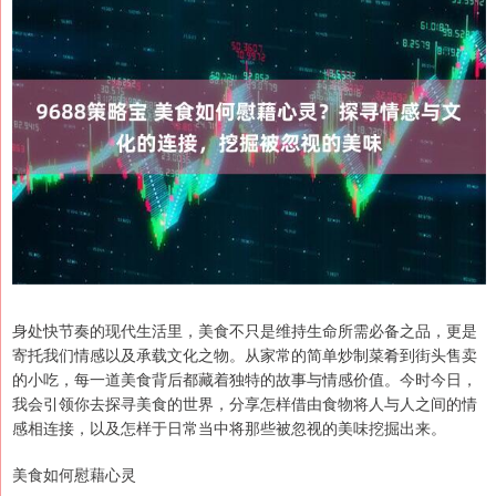
身处快节奏的现代生活里，美食不只是维持生命所需必备之品，更是
寄托我们情感以及承载文化之物。从家常的简单炒制菜肴到街头售卖
的小吃，每一道美食背后都藏着独特的故事与情感价值。今时今日，
我会引领你去探寻美食的世界，分享怎样借由食物将人与人之间的情
感相连接，以及怎样于日常当中将那些被忽视的美味挖掘出来。
美食如何慰藉心灵