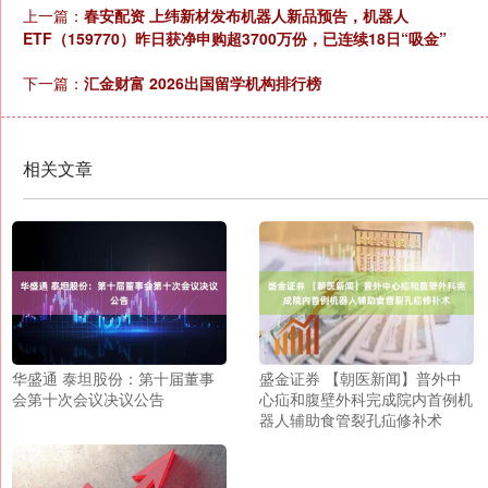
上一篇：
春安配资 上纬新材发布机器人新品预告，机器人
ETF（159770）昨日获净申购超3700万份，已连续18日“吸金”
下一篇：
汇金财富 2026出国留学机构排行榜
相关文章
华盛通 泰坦股份：第十届董事
盛金证券 【朝医新闻】普外中
会第十次会议决议公告
心疝和腹壁外科完成院内首例机
器人辅助食管裂孔疝修补术