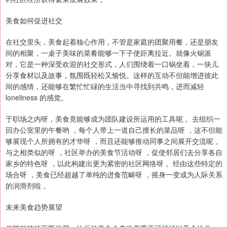
美食如何促进社交
在社交里头，美食起着核心作用，不管是家庭的团聚用餐，还是朋友
间的相聚，一桌子美味的菜肴能够一下子使距离拉近。就像火锅派
对，它是一种深受欢迎的社交形式，人们围绕着一口锅坐着，一块儿
分享食材以及故事，氛围既轻松又愉悦。这样的互动不但能增进彼此
间的感情，还能够在繁忙忙碌的生活当中寻找到共鸣，进而减轻
loneliness 的感觉。
于职场之内呀，美食竟能够成为团队建设所运用的工具呢 。去组织一
回办公室里的午餐哟 ，每个人带上一道自己擅长的菜品呀 ，这不但能
够展现个人所拥有的才华呀 ，而且还能够推动同事之间展开交流呢 。
与之相类似的呀 ，社区举办的美食节活动呀 ，促使邻居们去分享各自
家乡的特色呀 ，以此构建出更为紧密的社区网络呀 。经由这些特定的
场合呀 ，美食已经超越了单纯的进食范畴呀 ，摇身一变成为人际关系
的润滑剂啦 。
未来美食趋势展望