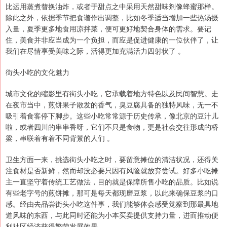
比运用蒸煮替换油炸，或者于甜点之中采用天然甜味剂像蜂蜜那样。
除此之外，依据季节把食谱作出调整，比如冬季适当增加一些热汤摄
入量，夏季更多地食用凉拌菜，便可更好地契合身体的需求。要记
住，美食并非应当成为一个负担，而应是促进健康的一位伙伴了，让
我们在尽情享受美味之际，活得更加充满活力四射状了 。
街头小吃的文化魅力
城市文化的缩影里有街头小吃，它承载着地方特色以及民间智慧。走
在夜市当中，煎饼果子散发的香气，臭豆腐具备的独特风味，无一不
吸引着食客停下脚步。这些小吃常常源于历史传承，像北京的豆汁儿
啦，或者四川的串串香呀，它们不只是食物，更是社会交往形成的桥
梁，串联着有着不同背景的人们 。
卫生方面一来，挑选街头小吃之时，要留意摊位的清洁状况，还得关
注食材是否新鲜，然而却没必要只因有风险就放弃尝试。好多小吃摊
主一直坚守着传统工艺做法，目的就是保障所售小吃的品质。比如说
有些老字号的煎饼摊，那可是每天都现磨豆浆，以此来确保豆浆的口
感。经由去品尝街头小吃这件事，我们能够体会感受觉察到那最具地
道风味的东西，与此同时还能为小本买卖提供支持力量，进而推动便
利社区经济获得繁荣发展效果 。