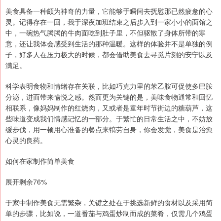
美食具备一种颇为神奇的力量，它能够于瞬间去抚慰那已然疲惫的心
灵。记得存在一回，我于深夜加班结束之后步入到一家小小的面馆之
中，一碗热气腾腾的牛肉面吃到肚子里，不但驱散了身体所带的寒
意，还让我体会感受到生活的那种温暖。这样的体验并不是单独的例
子，好多人在压力极大的时候，都会借助美食去寻觅片刻的安宁以及
满足。
科学表明食物和情绪存在关联，比如巧克力里的苯乙胺可促使多巴胺
分泌，进而带来愉悦之感。然而更为关键的是，美味食物通常和回忆
相联系，像妈妈制作的红烧肉，又或者是童年时节街边的糖葫芦，这
些味道变成我们情感记忆的一部分。于繁忙的日常生活之中，不妨放
缓步伐，用一顿用心准备的餐点来犒劳自身，你会发觉，美食是治愈
心灵的良药。
如何在家制作简单美食
展开剩余76%
于家中制作美食无需繁杂，关键之处在于挑选新鲜的食材以及采用简
单的步骤，比如说，一道番茄与鸡蛋炒制而成的菜肴，仅需几个鸡蛋