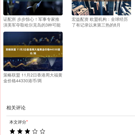
证配所 步步惊心！军事专家推
宏益配资 欧盟机构：全球经历
演美军夺取哈尔克岛的3种可能
了有记录以来第三热的8月
策略联盟 11月2日香港周大福黄
金价格44330港币/两
相关评论
本文评分
*