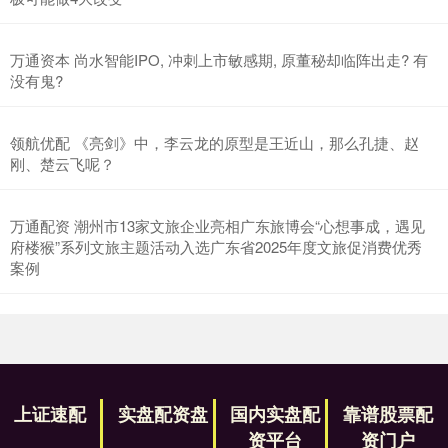
万通资本 尚水智能IPO, 冲刺上市敏感期, 原董秘却临阵出走? 有
没有鬼?
领航优配 《亮剑》中，李云龙的原型是王近山，那么孔捷、赵
刚、楚云飞呢？
万通配资 潮州市13家文旅企业亮相广东旅博会“心想事成，遇见
府楼猴”系列文旅主题活动入选广东省2025年度文旅促消费优秀
案例
上证速配
实盘配资盘
国内实盘配
靠谱股票配
资平台
资门户