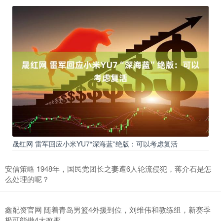
晟红网 雷军回应小米YU7“深海蓝”绝版：可以考虑复活
安信策略 1948年，国民党团长之妻遭6人轮流侵犯，蒋介石是怎
么处理的呢？
鑫配资官网 随着青岛男篮4外援到位，刘维伟和教练组，新赛季
极可能做4大改变