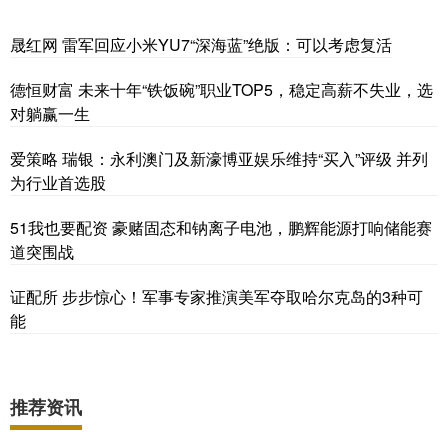
晟红网 雷军回应小米YU7“深海蓝”绝版：可以考虑复活
德恒财富 未来十年“铁饭碗”职业TOP5，稳定高薪不失业，选
对躺赢一生
爱策略 瑞银：永利澳门及新濠博亚娱乐维持“买入”评级 并列
为行业首选股
51我也要配资 豪赌固态和钠离子电池，鹏辉能源打响储能赛
道突围战
证配所 步步惊心！军事专家推演美军夺取哈尔克岛的3种可
能
推荐资讯