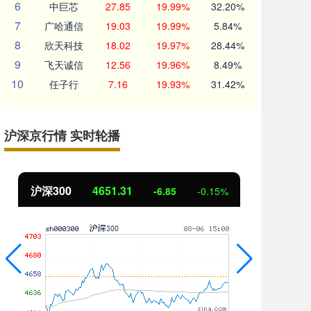
6
中巨芯
27.85
19.99%
32.20%
7
广哈通信
19.03
19.99%
5.84%
8
欣天科技
18.02
19.97%
28.44%
9
飞天诚信
12.56
19.96%
8.49%
10
任子行
7.16
19.93%
31.42%
沪深京行情 实时轮播
沪深300
4651.31
北证
-6.85
-0.15%