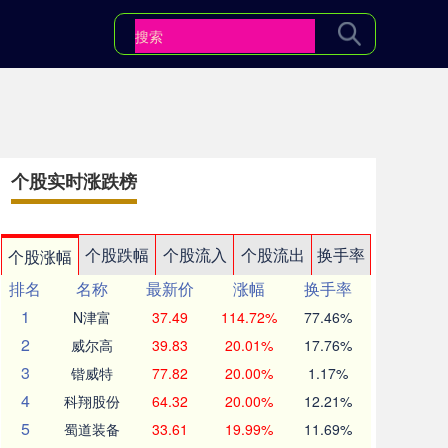
个股实时涨跌榜
个股跌幅
个股流入
个股流出
换手率
个股涨幅
排名
名称
最新价
涨幅
换手率
1
N津富
37.49
114.72%
77.46%
2
威尔高
39.83
20.01%
17.76%
3
锴威特
77.82
20.00%
1.17%
4
科翔股份
64.32
20.00%
12.21%
5
蜀道装备
33.61
19.99%
11.69%