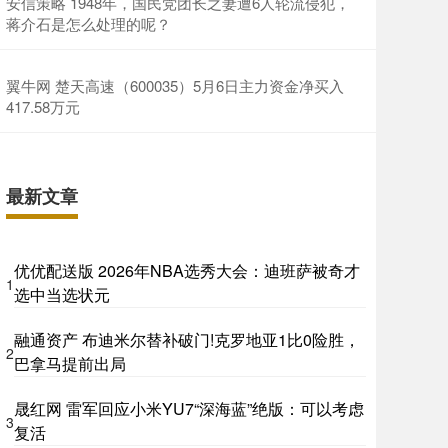
安信策略 1948年，国民党团长之妻遭6人轮流侵犯，
蒋介石是怎么处理的呢？
翼牛网 楚天高速（600035）5月6日主力资金净买入
417.58万元
最新文章
优优配送版 2026年NBA选秀大会：迪班萨被奇才
1
选中当选状元
融通资产 布迪米尔替补破门!克罗地亚1比0险胜，
2
巴拿马提前出局
晟红网 雷军回应小米YU7“深海蓝”绝版：可以考虑
3
复活