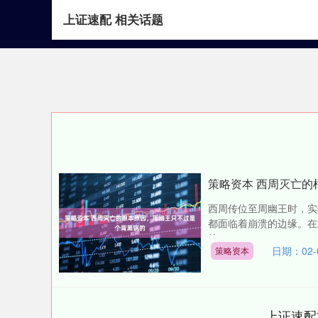
上证速配 相关话题
首页
上证速配
策略资本 西周灭亡
西周传位至周幽王时，实
都面临着崩溃的边缘。在
他....
日期：02-
策略资本
上证速配