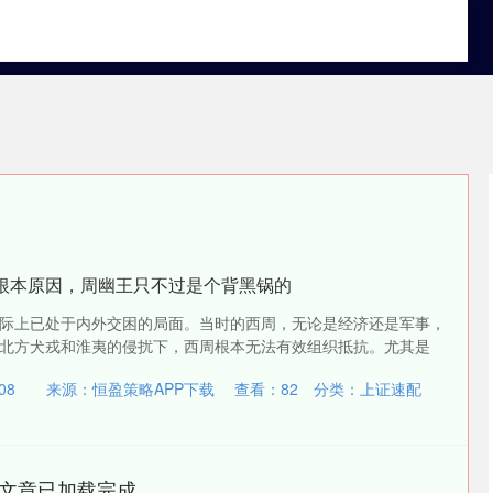
实盘配资盘
国内实盘配资平台
靠谱股票配资门户
的根本原因，周幽王只不过是个背黑锅的
际上已处于内外交困的局面。当时的西周，无论是经济还是军事，
北方犬戎和淮夷的侵扰下，西周根本无法有效组织抵抗。尤其是
08
来源：恒盈策略APP下载
查看：
82
分类：
上证速配
文章已加载完成