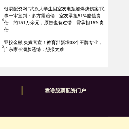
银易配资网 “武汉大学生因室友电瓶燃爆烧伤案”民
事一审宣判：多方需赔偿，室友承担51%赔偿责
4
任，约151万余元，原告也有过错，需承担15%责
任
亚投金融 央媒官宣！教育部新增38个王牌专业，
5
广东家长满脸遗憾：想报太难
靠谱股票配资门户