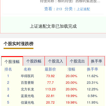
转债简称：柳药转债广西柳药集团股份
有限公司关于不向下修正“柳药转债”转
查看：
分类：
213
上证速配
股....
上证速配文章已加载完成
个股实时涨跌榜
个股跌幅
个股流入
个股流出
换手率
个股涨幅
排名
名称
最新价
涨幅
换手率
1
毕得医药
73.92
20.00%
11.62%
2
百普赛斯
77.7
20.00%
23.31%
3
北方长龙
113.23
20.00%
12.25%
4
蓝盾光电
22.81
19.99%
0.58%
5
信濠光电
20.72
19.98%
11.95%