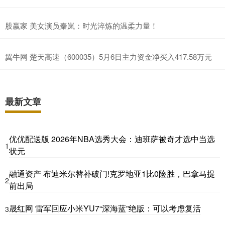
股赢家 美女演员秦岚：时光淬炼的温柔力量！
翼牛网 楚天高速（600035）5月6日主力资金净买入417.58万元
最新文章
优优配送版 2026年NBA选秀大会：迪班萨被奇才选中当选
1
状元
融通资产 布迪米尔替补破门!克罗地亚1比0险胜，巴拿马提
2
前出局
晟红网 雷军回应小米YU7“深海蓝”绝版：可以考虑复活
3