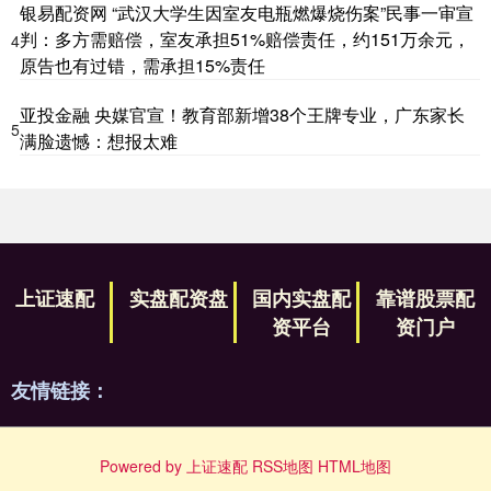
银易配资网 “武汉大学生因室友电瓶燃爆烧伤案”民事一审宣
判：多方需赔偿，室友承担51%赔偿责任，约151万余元，
4
原告也有过错，需承担15%责任
亚投金融 央媒官宣！教育部新增38个王牌专业，广东家长
5
满脸遗憾：想报太难
上证速配
实盘配资盘
国内实盘配
靠谱股票配
资平台
资门户
友情链接：
Powered by
上证速配
RSS地图
HTML地图