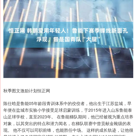
秋季图文激励计划恒正网
陈仕晗是鲁能05年龄段青训体系中的佼佼者，他出生于江苏盐城，早
年便在盐城市实验小学接受足球启蒙训练，于2015年进入山东鲁能泰
山足球学校，直至2023年。 在鲁能梯队期间，他已经被视为重点培养
对象，以其突出的特点和潜力闻名，在梯队联赛中曾贡献金靴级的表
现。 他不仅可以司职前锋，也能胜任中场。 这样的成长轨迹，让他很