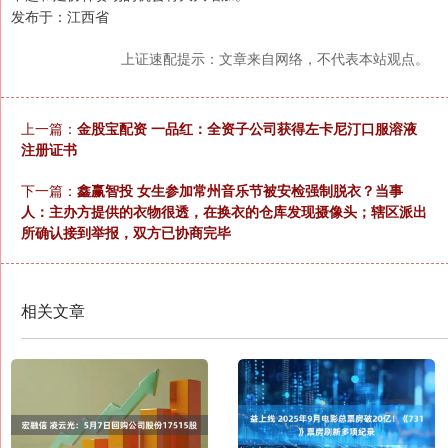
发布于：江西省
上证速配提示：文章来自网络，不代表本站观点。
上一篇：
金股宝配资 一品红：全资子公司获得左卡尼汀口服溶液
注册证书
下一篇：
鑫赢智投 女生参加常州音乐节被安检强制脱衣？当事
人：主办方提供的衣物很透，在换衣的仓库发现摄像头；辖区派出
所确认接到举报，双方已协商完毕
相关文章