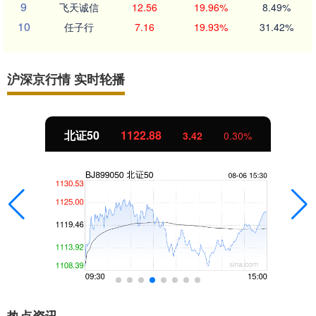
9
飞天诚信
12.56
19.96%
8.49%
10
任子行
7.16
19.93%
31.42%
沪深京行情 实时轮播
北证50
1122.88
3.42
0.30%
热点资讯