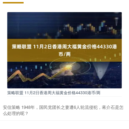
策略联盟 11月2日香港周大福黄金价格44330港币/两
安信策略 1948年，国民党团长之妻遭6人轮流侵犯，蒋介石是怎
么处理的呢？