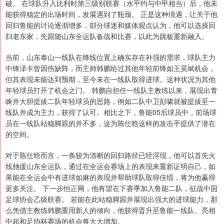
破。 在球队升入比利时第三级别联赛（水平约与中甲相当）后，他未
能获得稳定的出场时间，发展遇到了瓶颈。 正是这种境遇，让关于他
回归鲁能的讨论逐渐增多，部分球迷和媒体观点认为，他可以选择回
归老东家，先跟随山东全运队备战和比赛，以此为跳板重新融入。
当前，山东泰山一线队在锋线位置上确实存在补强的需求，球队主力
中锋泽卡曾因伤缺阵，而主帅韩鹏给过其他年轻前锋如王昊斌机会，
但其表现未能达到预期，至今未在一线队取得进球。这种状况为其他
年轻球员打开了机会之门。 韩鹏自担任一线队主教练以来，展现出青
睐并大胆提拔二队年轻球员的思路，例如二队中卫彭啸就被提拔至一
线队并成为主力，获得了认可。相比之下，鲁能05后球员中，前场球
员在一线队站稳脚跟的并不多，这为陈仕晗这样的攻击手提供了潜在
的空间。
对于陈仕晗而言，一条较为清晰的回归路径已经浮现，他可以首先火
线驰援山东全运队，通过在全运会赛场上的表现来重新证明自己，如
果能在全运会中有进球如麻的表现并帮助球队取得佳绩，将为他赢得
更多关注。 下一步恒正网，他有望在下赛季加入鲁能二队，征战中国
足球协会乙级联赛。 若能在此站稳脚跟并展现出强大的进球能力，那
么凭借主教练韩鹏重用新人的倾向，他获得晋升至鲁能一线队、亮相
中超和足协杯赛场的机会将大大增加。