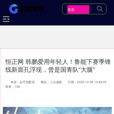
恒正网 韩鹏爱用年轻人！鲁能下赛季锋
线新面孔浮现，曾是国青队“大腿”
来源：金手指配资
网站：上证速配
日期：2025-10-06 10:48:35
查看：138