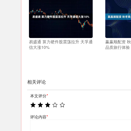
易盛通 算力硬件股震荡拉升 天孚通
赢赢顺配资 
信大涨10%
品质旅行体验
相关评论
本文评分
*
评论内容
*