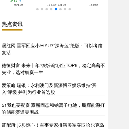
热点资讯
晟红网 雷军回应小米YU7“深海蓝”绝版：可以考虑
复活
德恒财富 未来十年“铁饭碗”职业TOP5，稳定高薪不
失业，选对躺赢一生
爱策略 瑞银：永利澳门及新濠博亚娱乐维持“买
入”评级 并列为行业首选股
51我也要配资 豪赌固态和钠离子电池，鹏辉能源打
响储能赛道突围战
证配所 步步惊心！军事专家推演美军夺取哈尔克岛