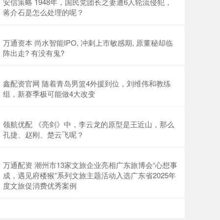
安信策略 1948年，国民党团长之妻遭6人轮流侵犯，
蒋介石是怎么处理的呢？
万通资本 尚水智能IPO, 冲刺上市敏感期, 原董秘却临
阵出走? 有没有鬼?
鑫配资官网 随着青岛男篮4外援到位，刘维伟和教练
组，新赛季极可能做4大改变
领航优配 《亮剑》中，李云龙的原型是王近山，那么
孔捷、赵刚、楚云飞呢？
万通配资 潮州市13家文旅企业亮相广东旅博会“心想事
成，遇见府楼猴”系列文旅主题活动入选广东省2025年
度文旅促消费优秀案例