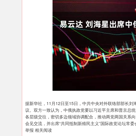
沪深300
4651.31
.08
-0.24%
-6.85
-0.
据新华社，11月12日至15日，中共中央对外联络部部长
议。双方一致认为，中俄执政党要以习近平主席和普京总统
各层级交往，密切多边领域协调配合，推动两党两国关系向
会见交流，并出席“共同抵制新殖民主义”国际政党论坛常委
举报 相关阅读