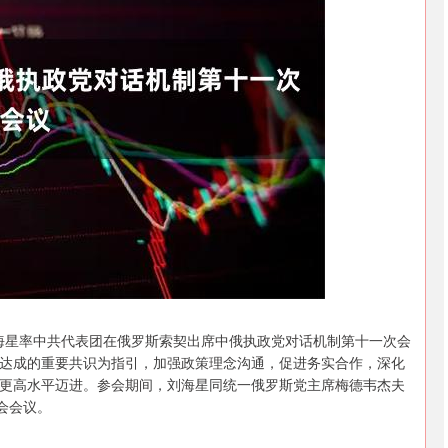
北证50
1122.88
15%
3.42
0.30%
刘海星率中共代表团在俄罗斯索契出席中俄执政党对话机制第十一次会
达成的重要共识为指引，加强政策理念沟通，促进务实合作，深化
更高水平迈进。参会期间，刘海星同统一俄罗斯党主席梅德韦杰夫
会会议。