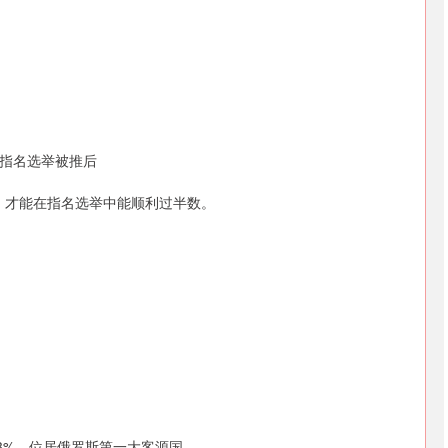
指名选举被推后
营，才能在指名选举中能顺利过半数。
5.3%，位居俄罗斯第一大客源国。