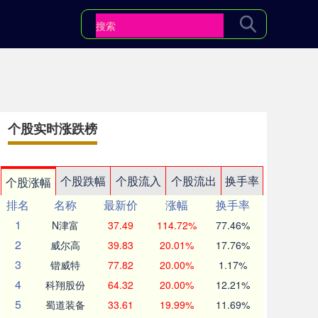
个股实时涨跌榜
个股跌幅
个股流入
个股流出
换手率
个股涨幅
排名
名称
最新价
涨幅
换手率
1
N津富
37.49
114.72%
77.46%
2
威尔高
39.83
20.01%
17.76%
3
锴威特
77.82
20.00%
1.17%
4
科翔股份
64.32
20.00%
12.21%
5
蜀道装备
33.61
19.99%
11.69%