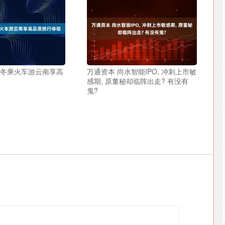
秋冬乘火车游云南享高
万通资本 尚水智能IPO, 冲刺上市敏
感期, 原董秘却临阵出走? 有没有
鬼?