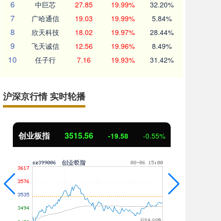
6
中巨芯
27.85
19.99%
32.20%
7
广哈通信
19.03
19.99%
5.84%
8
欣天科技
18.02
19.97%
28.44%
9
飞天诚信
12.56
19.96%
8.49%
10
任子行
7.16
19.93%
31.42%
沪深京行情 实时轮播
创业板指
3515.56
基
-19.58
-0.55%